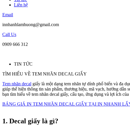
Liên hệ
Email
innhanhlamhuong@gmail.com
Call Us
0909 666 312
TIN TỨC
TÌM HIỂU VỀ TEM NHÃN DECAL GIẤY
Tem nhãn decal
giấy là một dạng tem nhãn tự dính phổ biến và đa dụ
giúp thể hiện thông tin sản phẩm, thương hiệu, mã vạch, hướng dẫn s
bạn tìm hiểu về tem nhãn decal giấy, cấu tạo, ứng dụng và lợi ích của
BẢNG GIÁ IN TEM NHÃN DECAL GIẤY TẠI IN NHANH L
1. Decal giấy là gì?