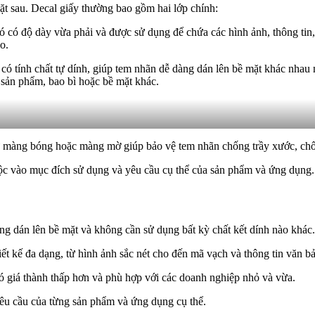
mặt sau. Decal giấy thường bao gồm hai lớp chính:
ó có độ dày vừa phải và được sử dụng để chứa các hình ảnh, thông tin,
o.
có tính chất tự dính, giúp tem nhãn dễ dàng dán lên bề mặt khác nhau 
 sản phẩm, bao bì hoặc bề mặt khác.
hư màng bóng hoặc màng mờ giúp bảo vệ tem nhãn chống trầy xước, ch
thuộc vào mục đích sử dụng và yêu cầu cụ thể của sản phẩm và ứng dụng.
àng dán lên bề mặt và không cần sử dụng bất kỳ chất kết dính nào khác.
ết kế đa dạng, từ hình ảnh sắc nét cho đến mã vạch và thông tin văn bản
có giá thành thấp hơn và phù hợp với các doanh nghiệp nhỏ và vừa.
êu cầu của từng sản phẩm và ứng dụng cụ thể.