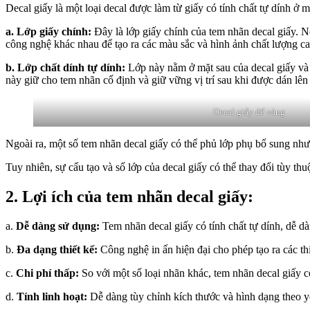
Decal giấy là một loại decal được làm từ giấy có tính chất tự dính ở 
a. Lớp giấy chính:
Đây là lớp giấy chính của tem nhãn decal giấy. N
công nghệ khác nhau để tạo ra các màu sắc và hình ảnh chất lượng ca
b. Lớp chất dính tự dính:
Lớp này nằm ở mặt sau của decal giấy và 
này giữ cho tem nhãn cố định và giữ vững vị trí sau khi được dán lên
Decal giấy đế vàng
Ngoài ra, một số tem nhãn decal giấy có thể phủ lớp phụ bổ sung n
Tuy nhiên, sự cấu tạo và số lớp của decal giấy có thể thay đổi tùy 
2. Lợi ích của tem nhãn decal giấy:
a.
Dễ dàng sử dụng:
Tem nhãn decal giấy có tính chất tự dính, dễ d
b.
Đa dạng thiết kế:
Công nghệ in ấn hiện đại cho phép tạo ra các thi
c.
Chi phí thấp:
So với một số loại nhãn khác, tem nhãn decal giấy 
d.
Tính linh hoạt:
Dễ dàng tùy chỉnh kích thước và hình dạng theo y