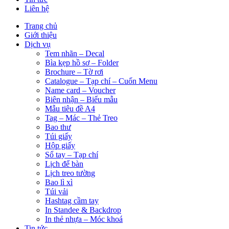
Liên hệ
Trang chủ
Giới thiệu
Dịch vụ
Tem nhãn – Decal
Bìa kẹp hồ sơ – Folder
Brochure – Tờ rơi
Catalogue – Tạp chí – Cuốn Menu
Name card – Voucher
Biên nhận – Biểu mẫu
Mẫu tiêu đề A4
Tag – Mác – Thẻ Treo
Bao thư
Túi giấy
Hộp giấy
Sổ tay – Tạp chí
Lịch để bàn
Lịch treo tường
Bao lì xì
Túi vải
Hashtag cầm tay
In Standee & Backdrop
In thẻ nhựa – Móc khoá
Tin tức