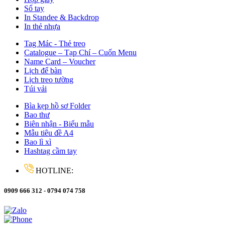
Sổ tay
In Standee & Backdrop
In thẻ nhựa
Tag Mác - Thẻ treo
Catalogue – Tạp Chí – Cuốn Menu
Name Card – Voucher
Lịch để bàn
Lịch treo tường
Túi vải
Bìa kẹp hồ sơ Folder
Bao thư
Biên nhận - Biểu mẫu
Mẫu tiêu đề A4
Bao lì xì
Hashtag cầm tay
HOTLINE:
0909 666 312 - 0794 074 758