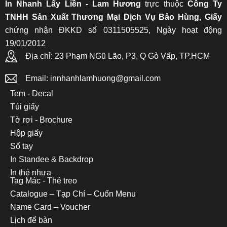
In Nhanh Lấy Liền - Lam Hương
trực thuộc
Công Ty
TNHH Sản Xuất Thương Mại Dịch Vụ Bảo Hùng, Giấy
chứng nhận ĐKKD số 0311505525, Ngày hoạt động
19/01/2012
Địa chỉ: 23 Phạm NGũ Lão, P3, Q Gò Vấp, TP.HCM
Email: innhanhlamhuong@gmail.com
Tem - Decal
Túi giấy
Tờ rơi - Brochure
Hộp giấy
Sổ tay
In Standee & Backdrop
In thẻ nhựa
Tag Mác - Thẻ treo
Catalogue – Tạp Chí – Cuốn Menu
Name Card – Voucher
Lịch để bàn