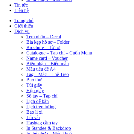
Tin tức
Liên hệ
Trang chủ
Giới thiệu
Dịch vụ
Tem nhãn – Decal
Bìa kẹp hồ sơ – Folder
Brochure – Tờ rơi
Catalogue – Tạp chí – Cuốn Menu
Name card – Voucher
Biên nhận – Biểu mẫu
Mẫu tiêu đề A4
Tag – Mác – Thẻ Treo
Bao thư
Túi giấy
Hộp giấy
Sổ tay – Tạp chí
Lịch để bàn
Lịch treo tường
Bao lì xì
Túi vải
Hashtag cầm tay
In Standee & Backdrop
In thẻ nhựa – Móc khoá