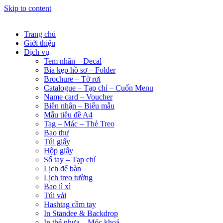
Skip to content
Trang chủ
Giới thiệu
Dịch vụ
Tem nhãn – Decal
Bìa kẹp hồ sơ – Folder
Brochure – Tờ rơi
Catalogue – Tạp chí – Cuốn Menu
Name card – Voucher
Biên nhận – Biểu mẫu
Mẫu tiêu đề A4
Tag – Mác – Thẻ Treo
Bao thư
Túi giấy
Hộp giấy
Sổ tay – Tạp chí
Lịch để bàn
Lịch treo tường
Bao lì xì
Túi vải
Hashtag cầm tay
In Standee & Backdrop
In thẻ nhựa – Móc khoá