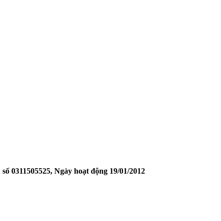
biến động
 GIÁ CHI TIẾT
ố 0311505525, Ngày hoạt động 19/01/2012