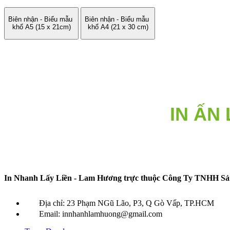
Biên nhận - Biểu mẫu
Biên nhận - Biểu mẫu
khổ A5 (15 x 21cm)
khổ A4 (21 x 30 cm)
Do giá n
LIÊN HỆ
IN ẤN
In Nhanh Lấy Liền - Lam Hương
trực thuộc
Công Ty TNHH Sản
Địa chỉ: 23 Phạm NGũ Lão, P3, Q Gò Vấp, TP.HCM
Email: innhanhlamhuong@gmail.com