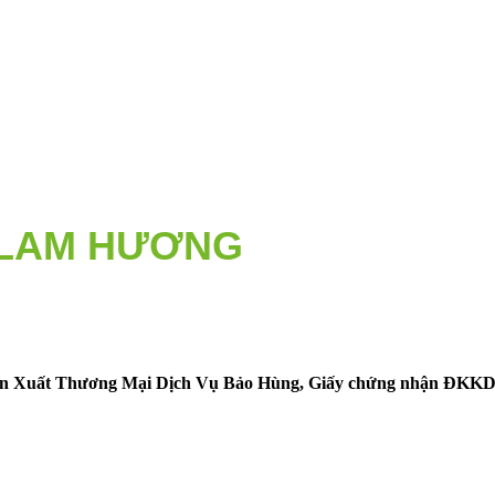
guyên vật liệu thị trường 
 LAM HƯƠNG
ĐỂ NHẬN BÁO
 Xuất Thương Mại Dịch Vụ Bảo Hùng, Giấy
chứng nhận ĐKKD s