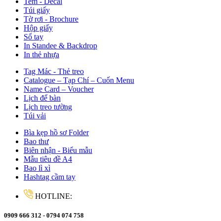
Tem - Decal
Túi giấy
Tờ rơi - Brochure
Hộp giấy
Sổ tay
In Standee & Backdrop
In thẻ nhựa
Tag Mác - Thẻ treo
Catalogue – Tạp Chí – Cuốn Menu
Name Card – Voucher
Lịch để bàn
Lịch treo tường
Túi vải
Bìa kẹp hồ sơ Folder
Bao thư
Biên nhận - Biểu mẫu
Mẫu tiêu đề A4
Bao lì xì
Hashtag cầm tay
HOTLINE:
0909 666 312 - 0794 074 758