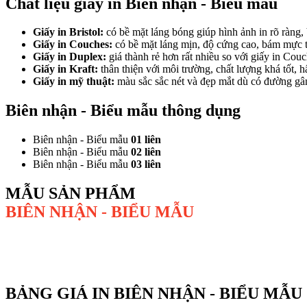
Chất liệu giấy in Biên nhận - Biểu mẫu
Giấy in Bristol:
có bề mặt láng bóng giúp hình ảnh in rõ ràng, 
Giấy in Couches:
có bề mặt láng mịn, độ cứng cao, bám mực tốt
Giấy in Duplex:
giá thành rẻ hơn rất nhiều so với giấy in Cou
Giấy in Kraft:
thân thiện với môi trường, chất lượng khá tốt, 
Giấy in mỹ thuật:
màu sắc sắc nét và đẹp mắt dù có đường gân
Biên nhận - Biểu mẫu thông dụng
Biên nhận - Biểu mẫu
01 liên
Biên nhận - Biểu mẫu
02 liên
Biên nhận - Biểu mẫu
03 liên
MẪU SẢN PHẨM
BIÊN NHẬN - BIỂU MẪU
BẢNG GIÁ IN BIÊN NHẬN - BIỂU MẪU