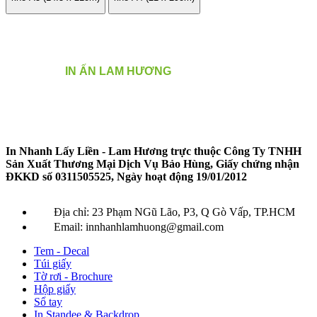
Do giá nguyên vật liệu thị trường biến động
LIÊN HỆ
IN ẤN LAM HƯƠNG
ĐỂ NHẬN BÁO GIÁ CHI
TIẾT
In Nhanh Lấy Liền - Lam Hương
trực thuộc
Công Ty TNHH
Sản Xuất Thương Mại Dịch Vụ Bảo Hùng, Giấy
chứng nhận
ĐKKD số 0311505525, Ngày hoạt động 19/01/2012
Địa chỉ: 23 Phạm NGũ Lão, P3, Q Gò Vấp, TP.HCM
Email: innhanhlamhuong@gmail.com
Tem - Decal
Túi giấy
Tờ rơi - Brochure
Hộp giấy
Sổ tay
In Standee & Backdrop