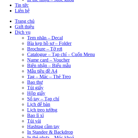
Tin tức
Liên hệ
Trang chủ
Giới thiệu
Dịch vụ
Tem nhãn – Decal
Bìa kẹp hồ sơ – Folder
Brochure – Tờ rơi
Catalogue – Tạp chí – Cuốn Menu
Name card – Voucher
Biên nhận – Biểu mẫu
Mẫu tiêu đề A4
Tag – Mác – Thẻ Treo
Bao thư
Túi giấy
Hộp giấy
Sổ tay – Tạp chí
Lịch để bàn
Lịch treo tường
Bao lì xì
Túi vải
Hashtag cầm tay
In Standee & Backdrop
In thẻ nhựa – Móc khoá