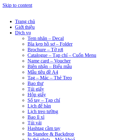
Skip to content
Trang chủ
Giới thiệu
Dịch vụ
Tem nhãn – Decal
Bìa kẹp hồ sơ – Folder
Brochure – Tờ rơi
Catalogue – Tạp chí – Cuốn Menu
Name card – Voucher
Biên nhận – Biểu mẫu
Mẫu tiêu đề A4
Tag – Mác – Thẻ Treo
Bao thư
Túi giấy
Hộp giấy
Sổ tay – Tạp chí
Lịch để bàn
Lịch treo tường
Bao lì xì
Túi vải
Hashtag cầm tay
In Standee & Backdrop
In thẻ nhựa – Móc khoá