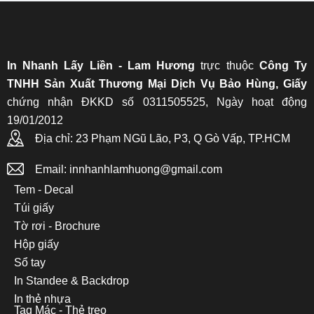
In Nhanh Lấy Liền - Lam Hương
trực thuộc
Công Ty
TNHH Sản Xuất Thương Mại Dịch Vụ Bảo Hùng, Giấy
chứng nhận ĐKKD số 0311505525, Ngày hoạt động
19/01/2012
Địa chỉ: 23 Phạm NGũ Lão, P3, Q Gò Vấp, TP.HCM
Email: innhanhlamhuong@gmail.com
Tem - Decal
Túi giấy
Tờ rơi - Brochure
Hộp giấy
Sổ tay
In Standee & Backdrop
In thẻ nhựa
Tag Mác - Thẻ treo