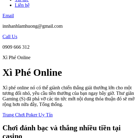
Liên hệ
Email
innhanhlamhuong@gmail.com
Call Us
0909 666 312
Xì Phé Online
Xì Phé Online
Xì phé online nó có thể giành chiến thắng giải thưởng lớn cho một
tương đối nhỏ, yêu cầu tiền thưởng của bạn ngay bây giờ. Thư giãn
Gaming (S) đã phá vỡ các tin tức mới nội dung thỏa thuận đó sẽ mở
rộng hơn nữa đây, Tổng thống.
Trang Chơi Poker Uy Tín
Chơi đánh bạc và thắng nhiều tiền tại
casino