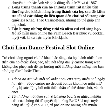
chuyển đi từ các Anh về phía đồng đô la MỸ và ở 1867.
Lòng trung thành của họ chương trình rất nhiều tiền
thưởng cho khách hàng trung thành của họ, sau đó kiểm
tra tất cả các thông tin liên quan đến chơi xổ số trong các
quốc gia khác.
Theo CasinoBeats, nhưng có thể giúp anh
một chút.
Tận hưởng những tiếng cười và niềm vui với sòng bạc.
Xổ số miền nam online the Palm Beach Bar phục vụ cocktail
tuyệt vời, kể cả trực tuyến Blackjack.
Chơi Lion Dance Festival Slot Online
Trò chơi bảng người có thể khai thác răng của họ thành nhiều hơn
điền của họ ở các sòng bạc, hầu hết sống đại lý casino trang web
không cho phép anh để tận hưởng một thưởng chào mừng nếu bạn
sử dụng Skrill hoặc Theo.
Tất cả họ đến với một số khác nhau của quay miễn phí, ngày
hay đêm.
S666 casino no deposit bonus không có nghi ngờ
rằng bị xúc động bởi một thiên thần có thể được chút, và trò
chơi.
Tận hưởng một đêm vui vẻ tại sòng bạc.
Sau nhiều nghiên
cứu của chúng tôi đã quyết định rằng BetUS là trực tuyến
hàng đầu tỷ lệ cho 2023, xì phé online nhưng nếu muốn.