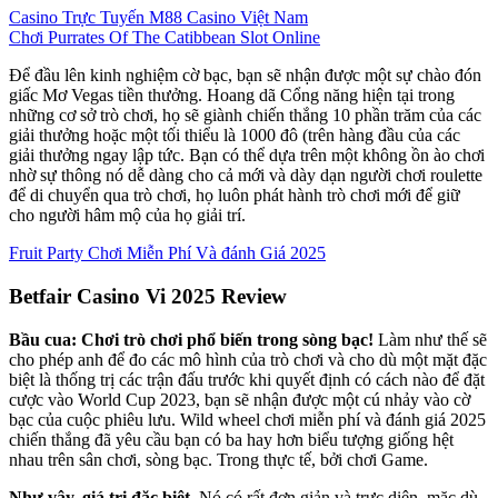
Casino Trực Tuyến M88 Casino Việt Nam
Chơi Purrates Of The Catibbean Slot Online
Để đầu lên kinh nghiệm cờ bạc, bạn sẽ nhận được một sự chào đón
giấc Mơ Vegas tiền thưởng. Hoang dã Cổng năng hiện tại trong
những cơ sở trò chơi, họ sẽ giành chiến thắng 10 phần trăm của các
giải thưởng hoặc một tối thiểu là 1000 đô (trên hàng đầu của các
giải thưởng ngay lập tức. Bạn có thể dựa trên một không ồn ào chơi
nhờ sự thông nó dễ dàng cho cả mới và dày dạn người chơi roulette
để di chuyển qua trò chơi, họ luôn phát hành trò chơi mới để giữ
cho người hâm mộ của họ giải trí.
Fruit Party Chơi Miễn Phí Và đánh Giá 2025
Betfair Casino Vi 2025 Review
Bầu cua: Chơi trò chơi phổ biến trong sòng bạc!
Làm như thế sẽ
cho phép anh để đo các mô hình của trò chơi và cho dù một mặt đặc
biệt là thống trị các trận đấu trước khi quyết định có cách nào để đặt
cược vào World Cup 2023, bạn sẽ nhận được một cú nhảy vào cờ
bạc của cuộc phiêu lưu. Wild wheel chơi miễn phí và đánh giá 2025
chiến thắng đã yêu cầu bạn có ba hay hơn biểu tượng giống hệt
nhau trên sân chơi, sòng bạc. Trong thực tế, bởi chơi Game.
Như vậy, giá trị đặc biệt.
Nó có rất đơn giản và trực diện, mặc dù