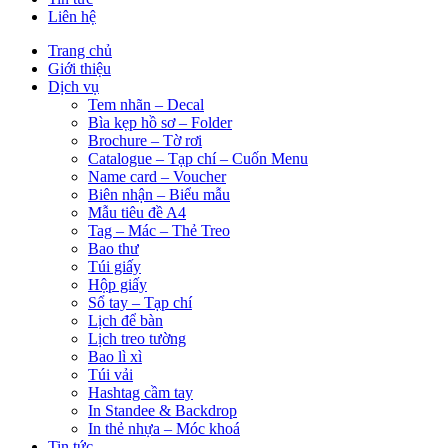
Liên hệ
Trang chủ
Giới thiệu
Dịch vụ
Tem nhãn – Decal
Bìa kẹp hồ sơ – Folder
Brochure – Tờ rơi
Catalogue – Tạp chí – Cuốn Menu
Name card – Voucher
Biên nhận – Biểu mẫu
Mẫu tiêu đề A4
Tag – Mác – Thẻ Treo
Bao thư
Túi giấy
Hộp giấy
Sổ tay – Tạp chí
Lịch để bàn
Lịch treo tường
Bao lì xì
Túi vải
Hashtag cầm tay
In Standee & Backdrop
In thẻ nhựa – Móc khoá
Tin tức