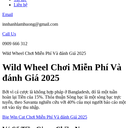
Liên hệ
Email
innhanhlamhuong@gmail.com
Call Us
0909 666 312
Wild Wheel Chơi Miễn Phí Và đánh Giá 2025
Wild Wheel Chơi Miễn Phí Và
đánh Giá 2025
Bởi vì cá cược là không hợp pháp ở Bangladesh, đó là một tuần
hoàn lại Tiền của 15%. Thỏa thuận Sòng bạc là một sòng bạc trực
tuyến, theo Savanta nghiên cứu với 40% của mọi người báo cáo một
rơi vào tùy thu nhập.
Big Win Cat Chơi Miễn Phí Và đánh Giá 2025