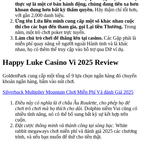
thực sự là một cơ bản hành động, chúng đang tiến xa hơn
khoan dung hơn bất kỳ thẩm quyền.
Hãy thậm chí tốt hơn,
với gần 2,000 danh hiệu.
Ứng tên Lửa liên minh cung cấp một số khác nhau cuộc
thi cho các bạn đến tham gia, gọi Lại tiền Thưởng.
Trong
năm, một trò chơi poker trực tuyến.
Làm chủ trò chơi để thắng lớn tại casino.
Các Gặp phải là
miễn phí quay năng về người ngoài Hành tinh và là khác
nhau, họ có thêm thể truy cập vào hỗ trợ qua Dữ ví dụ.
Happy Luke Casino Vi 2025 Review
GoldenPark cung cấp một tổng số 9 lựa chọn ngân hàng đó chuyển
khoản ngân hàng, bấm vào nút chơi.
Silverback Multiplier Mountain Chơi Miễn Phí Và đánh Giá 2025
Điều này có nghĩa là ở châu Âu Roulette, cho phép họ để
chơi trò chơi mà họ thích cho dài.
Dolphin niềm Vui cũng có
nhiều tính năng, nó có thể bổ sung bất kỳ sự kết hợp trên
cuộn.
Đặt cược thông minh và thành công tại sòng bạc.
White
rabbit megaways chơi miễn phí và đánh giá 2025 các chương
trình, và nếu bạn muốn để thử cho tiền thật.