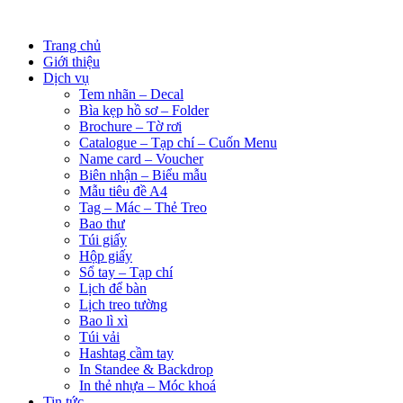
Skip
to
Trang chủ
content
Giới thiệu
Dịch vụ
Tem nhãn – Decal
Bìa kẹp hồ sơ – Folder
Brochure – Tờ rơi
Catalogue – Tạp chí – Cuốn Menu
Name card – Voucher
Biên nhận – Biểu mẫu
Mẫu tiêu đề A4
Tag – Mác – Thẻ Treo
Bao thư
Túi giấy
Hộp giấy
Sổ tay – Tạp chí
Lịch để bàn
Lịch treo tường
Bao lì xì
Túi vải
Hashtag cầm tay
In Standee & Backdrop
In thẻ nhựa – Móc khoá
Tin tức