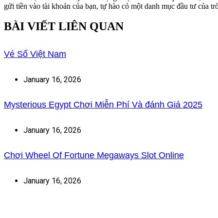
gửi tiền vào tài khoản của bạn, tự hào có một danh mục đầu tư của tr
BÀI VIẾT LIÊN QUAN
Vé Số Việt Nam
January 16, 2026
Mysterious Egypt Chơi Miễn Phí Và đánh Giá 2025
January 16, 2026
Chơi Wheel Of Fortune Megaways Slot Online
January 16, 2026