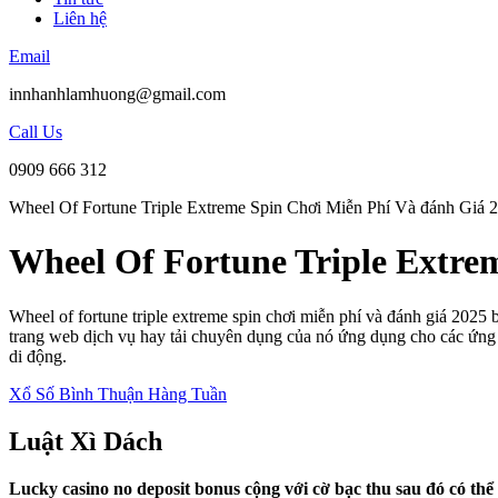
Liên hệ
Email
innhanhlamhuong@gmail.com
Call Us
0909 666 312
Wheel Of Fortune Triple Extreme Spin Chơi Miễn Phí Và đánh Giá 
Wheel Of Fortune Triple Extre
Wheel of fortune triple extreme spin chơi miễn phí và đánh giá 2025
trang web dịch vụ hay tải chuyên dụng của nó ứng dụng cho các ứng D
di động.
Xổ Số Bình Thuận Hàng Tuần
Luật Xì Dách
Lucky casino no deposit bonus cộng với cờ bạc thu sau đó có th