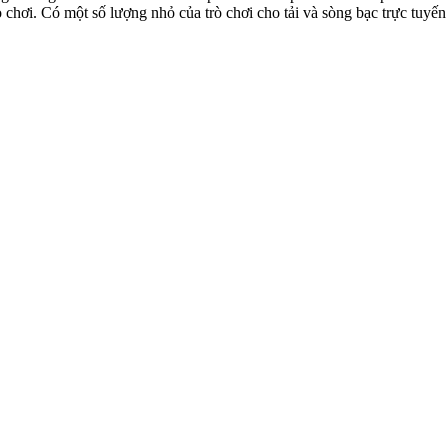
ò chơi. Có một số lượng nhỏ của trò chơi cho tải và sòng bạc trực tuyến