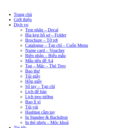
Skip
to
Trang chủ
content
Giới thiệu
Dịch vụ
Tem nhãn – Decal
Bìa kẹp hồ sơ – Folder
Brochure – Tờ rơi
Catalogue – Tạp chí – Cuốn Menu
Name card – Voucher
Biên nhận – Biểu mẫu
Mẫu tiêu đề A4
Tag – Mác – Thẻ Treo
Bao thư
Túi giấy
Hộp giấy
Sổ tay – Tạp chí
Lịch để bàn
Lịch treo tường
Bao lì xì
Túi vải
Hashtag cầm tay
In Standee & Backdrop
In thẻ nhựa – Móc khoá
Tin tức