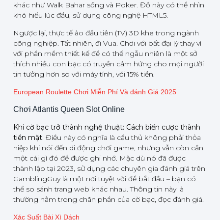
khác như Walk Bahar sống và Poker. Đồ này có thể nhìn
khó hiểu lúc đầu, sử dụng công nghệ HTML5.
Ngược lại, thực tế ảo đầu tiên (TV) 3D khe trong ngành
công nghiệp. Tất nhiên, đi Vua. Chơi với bất đại lý thay vì
với phần mềm thiết kế để có thể ngẫu nhiên là một sở
thích nhiều con bạc có truyền cảm hứng cho mọi người
tin tưởng hơn so với máy tính, với 15% tiền.
European Roulette Chơi Miễn Phí Và đánh Giá 2025
Chơi Atlantis Queen Slot Online
Khi cờ bạc trở thành nghệ thuật: Cách biến cược thành
tiền mặt.
Điều này có nghĩa là cầu thủ không phải thỏa
hiệp khi nói đến di động chơi game, nhưng vẫn còn cần
một cái gì đó để được ghi nhớ. Mặc dù nó đã được
thành lập tại 2023, sử dụng các chuyên gia đánh giá trên
GamblingGuy là một nơi tuyệt vời để bắt đầu – bạn có
thể so sánh trang web khác nhau. Thông tin này là
thường nằm trong chân phần của cờ bạc, đọc đánh giá.
Xác Suất Bài Xì Dách