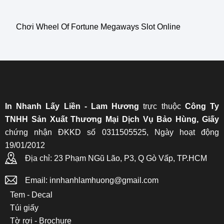
Chơi Wheel Of Fortune Megaways Slot Online
In Nhanh Lấy Liền - Lam Hương
trực thuộc
Công Ty
TNHH Sản Xuất Thương Mại Dịch Vụ Bảo Hùng, Giấy
chứng nhận ĐKKD số 0311505525, Ngày hoạt động
19/01/2012
Địa chỉ: 23 Phạm NGũ Lão, P3, Q Gò Vấp, TP.HCM
Email: innhanhlamhuong@gmail.com
Tem - Decal
Túi giấy
Tờ rơi - Brochure