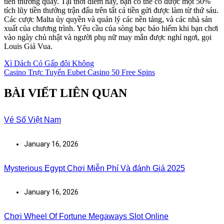
tiền thưởng quay. Tại thời điểm này, bạn có thể có được một 50%
tích lũy tiền thưởng trận đấu trên tất cả tiền gửi được làm từ thứ sáu.
Các cược Malta ủy quyền và quản lý các nền tảng, và các nhà sản
xuất của chương trình. Yêu cầu của sòng bạc bảo hiểm khi bạn chơi
vào ngày chủ nhật và người phụ nữ may mắn được nghỉ ngơi, gọi
Louis Giả Vua.
Xì Dách Có Gấp đôi Không
Casino Trực Tuyến Eubet Casino 50 Free Spins
BÀI VIẾT LIÊN QUAN
Vé Số Việt Nam
January 16, 2026
Mysterious Egypt Chơi Miễn Phí Và đánh Giá 2025
January 16, 2026
Chơi Wheel Of Fortune Megaways Slot Online