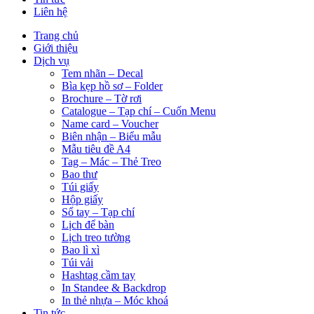
Liên hệ
Trang chủ
Giới thiệu
Dịch vụ
Tem nhãn – Decal
Bìa kẹp hồ sơ – Folder
Brochure – Tờ rơi
Catalogue – Tạp chí – Cuốn Menu
Name card – Voucher
Biên nhận – Biểu mẫu
Mẫu tiêu đề A4
Tag – Mác – Thẻ Treo
Bao thư
Túi giấy
Hộp giấy
Sổ tay – Tạp chí
Lịch để bàn
Lịch treo tường
Bao lì xì
Túi vải
Hashtag cầm tay
In Standee & Backdrop
In thẻ nhựa – Móc khoá
Tin tức