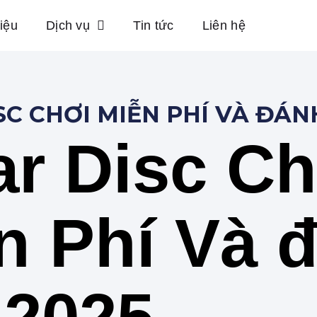
hiệu
Dịch vụ
Tin tức
Liên hệ
SC CHƠI MIỄN PHÍ VÀ ĐÁNH
ar Disc Ch
n Phí Và 