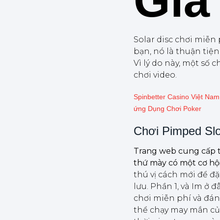
Giá
Solar disc chơi miễn
bạn, nó là thuận tiệ
Vì lý do này, một số
chơi video.
Spinbetter Casino Việt Nam
ứng Dụng Chơi Poker
Chơi Pimped Slo
Trang web cung cấp to
thứ mày có một cơ hộ
thú vị cách mới để đặ
lưu. Phần 1, và Im ở
chơi miễn phí và đán
thể chạy may mắn của