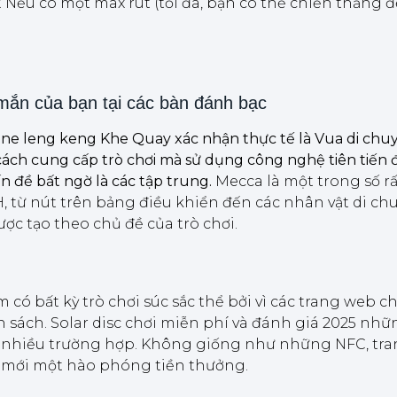
 Nếu có một max rút (tối đa, bạn có thể chiến thắng đ
ắn của bạn tại các bàn đánh bạc
ine leng keng Khe Quay xác nhận thực tế là Vua di chu
cách cung cấp trò chơi mà sử dụng công nghệ tiên tiến 
n đề bất ngờ là các tập trung.
Mecca là một trong số rấ
, từ nút trên bảng điều khiển đến các nhân vật di c
được tạo theo chủ đề của trò chơi.
m có bất kỳ trò chơi súc sắc thể bởi vì các trang web 
sách. Solar disc chơi miễn phí và đánh giá 2025 nhữ
ng nhiều trường hợp. Không giống như những NFC, t
 mới một hào phóng tiền thưởng.