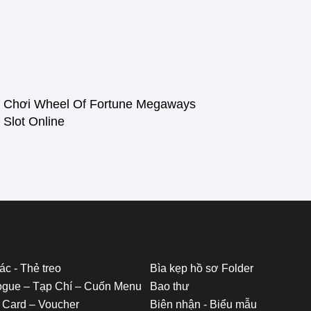
Chơi Wheel Of Fortune Megaways
Slot Online
ác - Thẻ treo
Bìa kẹp hồ sơ Folder
ogue – Tạp Chí – Cuốn Menu
Bao thư
Card – Voucher
Biên nhận - Biểu mẫu