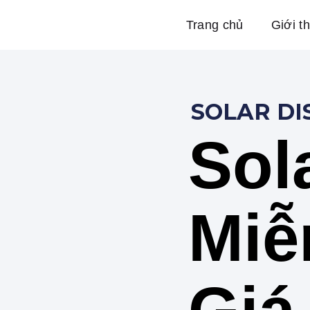
Trang chủ
Giới t
SOLAR DI
Sol
Miễ