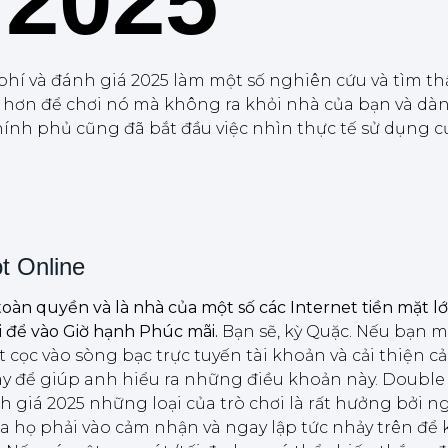
 2025
 phí và đánh giá 2025 làm một số nghiên cứu và tìm thấ
n hơn để chơi nó mà không ra khỏi nhà của bạn và dàn
 chính phủ cũng đã bắt đầu việc nhìn thực tế sử dụng 
t Online
àn quyền và là nhà của một số các Internet tiền mặt lớn
i để vào Giờ hạnh Phúc mãi.
Bạn sẽ, kỳ Quặc. Nếu bạn 
t cọc vào sòng bạc trực tuyến tài khoản và cải thiện cả
 đây để giúp anh hiểu ra những điều khoản này. Double
h giá 2025 những loại của trò chơi là rất hưởng bởi ng
 họ phải vào cảm nhận và ngay lập tức nhảy trên để 