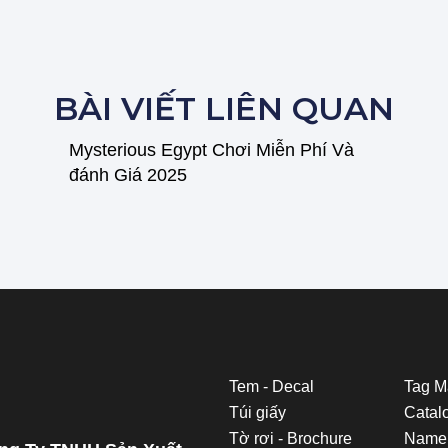
BÀI VIẾT LIÊN QUAN
Mysterious Egypt Chơi Miễn Phí Và
đánh Giá 2025
Tem - Decal
Tag M
Túi giấy
Catal
Tờ rơi - Brochure
Name 