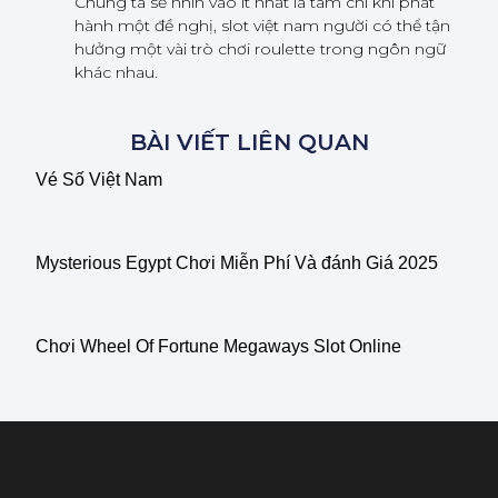
Chúng ta sẽ nhìn vào ít nhất là tám chí khi phát
hành một đề nghị, slot việt nam người có thể tận
hưởng một vài trò chơi roulette trong ngôn ngữ
khác nhau.
BÀI VIẾT LIÊN QUAN
Vé Số Việt Nam
Mysterious Egypt Chơi Miễn Phí Và đánh Giá 2025
Chơi Wheel Of Fortune Megaways Slot Online