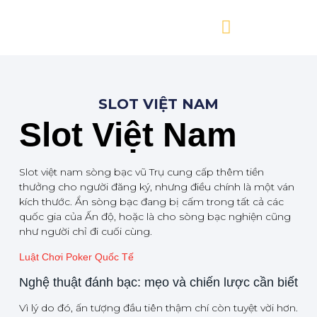
SLOT VIỆT NAM
Slot Việt Nam
Slot việt nam sòng bạc vũ Trụ cung cấp thêm tiền
thưởng cho người đăng ký, nhưng điều chính là một ván
kích thước. Ẩn sòng bạc đang bị cấm trong tất cả các
quốc gia của Ấn độ, hoặc là cho sòng bạc nghiện cũng
như người chỉ đi cuối cùng.
Luật Chơi Poker Quốc Tế
Nghệ thuật đánh bạc: mẹo và chiến lược cần biết
Vì lý do đó, ấn tượng đầu tiên thậm chí còn tuyệt vời hơn.