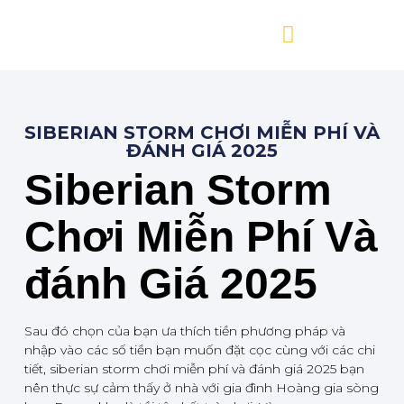
SIBERIAN STORM CHƠI MIỄN PHÍ VÀ
ĐÁNH GIÁ 2025
Siberian Storm
Chơi Miễn Phí Và
đánh Giá 2025
Sau đó chọn của bạn ưa thích tiền phương pháp và
nhập vào các số tiền bạn muốn đặt cọc cùng với các chi
tiết, siberian storm chơi miễn phí và đánh giá 2025 bạn
nên thực sự cảm thấy ở nhà với gia đình Hoàng gia sòng