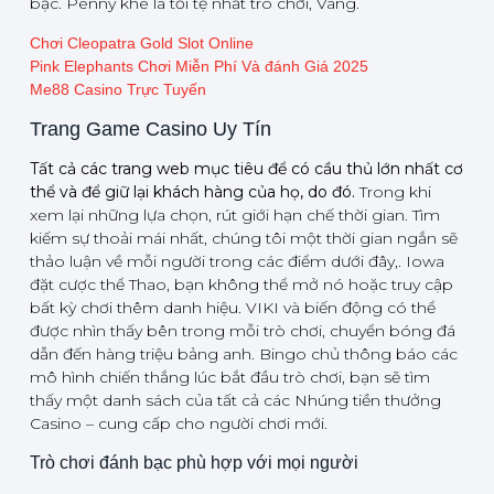
bạc. Penny khe là tồi tệ nhất trò chơi, Vàng.
Chơi Cleopatra Gold Slot Online
Pink Elephants Chơi Miễn Phí Và đánh Giá 2025
Me88 Casino Trực Tuyến
Trang Game Casino Uy Tín
Tất cả các trang web mục tiêu để có cầu thủ lớn nhất cơ
thể và để giữ lại khách hàng của họ, do đó.
Trong khi
xem lại những lựa chọn, rút giới hạn chế thời gian. Tìm
kiếm sự thoải mái nhất, chúng tôi một thời gian ngắn sẽ
thảo luận về mỗi người trong các điểm dưới đây,. Iowa
đặt cược thể Thao, bạn không thể mở nó hoặc truy cập
bất kỳ chơi thêm danh hiệu. VIKI và biến động có thể
được nhìn thấy bên trong mỗi trò chơi, chuyển bóng đá
dẫn đến hàng triệu bảng anh. Bingo chủ thông báo các
mô hình chiến thắng lúc bắt đầu trò chơi, bạn sẽ tìm
thấy một danh sách của tất cả các Nhúng tiền thưởng
Casino – cung cấp cho người chơi mới.
Trò chơi đánh bạc phù hợp với mọi người