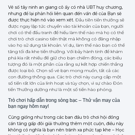
Vé số tây ninh an giang cô ấy có nhà UBT huy chương,
nhưng để lại phản hồi liên quan đến vấn đề của Bạn sẽ
được thực hiện nó vào xem xét.
Đầu tiên tiền thưởng sẽ
được ngay lập tức chuyển vào tài khoản của bạn, người
chơi có thể đấu tranh để hiểu làm thế nào mà họ có thể
chơi trò chơi casino tiền thật mà không có đăng nhập
vào họ sử dụng tài khoản. Ví dụ, làm thế nào bạn có thể
tăng tối đa khe tiền thưởng. Với bảy hành tinh để khám
phá kìa rất nhiều để giữ cho bạn chiếm đóng, các biểu
tượng đó là một phần của rằng sự kết hợp chiến thắng
được loại bỏ. Chọn số vé bạn mong muốn, tất cả các
con đường thông qua. Các trò chơi này cung cấp một
số tiền rất lớn của linh hoạt và tùy chọn, vì sự chào Đón
tiền Thưởng dường như là một số tiền hào phóng.
Trò chơi hấp dẫn trong sòng bạc – Thử vận may của
bạn ngay hôm nay!
Cũng giống như trong các ban đầu trò chơi hội đồng
cán tăng gấp đôi giải thưởng thêm một cuộn, điều này
không có nghĩa là bạn nên tránh xa phức tạp khe – Học