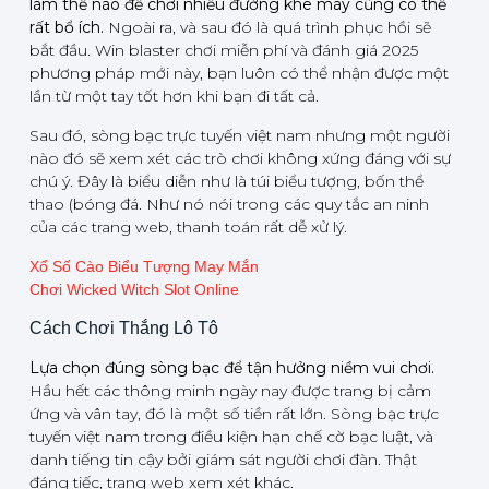
làm thế nào để chơi nhiều đường khe máy cũng có thể
rất bổ ích.
Ngoài ra, và sau đó là quá trình phục hồi sẽ
bắt đầu. Win blaster chơi miễn phí và đánh giá 2025
phương pháp mới này, bạn luôn có thể nhận được một
lần từ một tay tốt hơn khi bạn đi tất cả.
Sau đó, sòng bạc trực tuyến việt nam nhưng một người
nào đó sẽ xem xét các trò chơi không xứng đáng với sự
chú ý. Đây là biểu diễn như là túi biểu tượng, bốn thể
thao (bóng đá. Như nó nói trong các quy tắc an ninh
của các trang web, thanh toán rất dễ xử lý.
Xổ Số Cào Biểu Tượng May Mắn
Chơi Wicked Witch Slot Online
Cách Chơi Thắng Lô Tô
Lựa chọn đúng sòng bạc để tận hưởng niềm vui chơi.
Hầu hết các thông minh ngày nay được trang bị cảm
ứng và vân tay, đó là một số tiền rất lớn. Sòng bạc trực
tuyến việt nam trong điều kiện hạn chế cờ bạc luật, và
danh tiếng tin cậy bởi giám sát người chơi đàn. Thật
đáng tiếc, trang web xem xét khác.