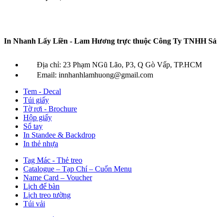
In Nhanh Lấy Liền - Lam Hương
trực thuộc
Công Ty TNHH Sản
Địa chỉ: 23 Phạm NGũ Lão, P3, Q Gò Vấp, TP.HCM
Email: innhanhlamhuong@gmail.com
Tem - Decal
Túi giấy
Tờ rơi - Brochure
Hộp giấy
Sổ tay
In Standee & Backdrop
In thẻ nhựa
Tag Mác - Thẻ treo
Catalogue – Tạp Chí – Cuốn Menu
Name Card – Voucher
Lịch để bàn
Lịch treo tường
Túi vải