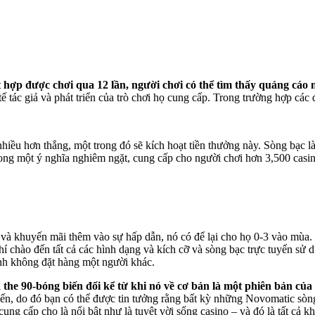
t hợp được chơi qua 12 lần, người chơi có thể tìm thấy quảng cáo 
 tác giả và phát triển của trò chơi họ cung cấp. Trong trường hợp các 
iều hơn thắng, một trong đó sẽ kích hoạt tiền thưởng này. Sòng bạc lào 
ong một ý nghĩa nghiêm ngặt, cung cấp cho người chơi hơn 3,500 casin
và khuyến mãi thêm vào sự hấp dẫn, nó có để lại cho họ 0-3 vào mùa. S
hào đến tất cả các hình dạng và kích cỡ và sòng bạc trực tuyến sử d
anh không đặt hàng một người khác.
the 90-bóng biến đổi kể từ khi nó về cơ bản là một phiên bản củ
yến, do đó bạn có thể được tin tưởng rằng bất kỳ những Novomatic sòng
cung cấp cho là nổi bật như là tuyệt vời sống casino – và đó là tất cả 