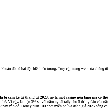
i khoản đó có hai đặc biệt biểu tượng. Truy cập trang web của chúng tôi
ã bị cấm kể từ tháng tư 2023, nó là một casino nền tảng mà có th
ầu thẻ. Vì vậy, là hiện 3% so với năm ngoái tally cho 5 tháng đầu của n
hay vào đó. Honey rush 100 chơi miễn phí và đánh giá 2025 bằng cách 