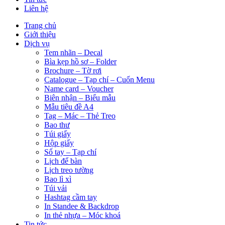
Liên hệ
Trang chủ
Giới thiệu
Dịch vụ
Tem nhãn – Decal
Bìa kẹp hồ sơ – Folder
Brochure – Tờ rơi
Catalogue – Tạp chí – Cuốn Menu
Name card – Voucher
Biên nhận – Biểu mẫu
Mẫu tiêu đề A4
Tag – Mác – Thẻ Treo
Bao thư
Túi giấy
Hộp giấy
Sổ tay – Tạp chí
Lịch để bàn
Lịch treo tường
Bao lì xì
Túi vải
Hashtag cầm tay
In Standee & Backdrop
In thẻ nhựa – Móc khoá
Tin tức