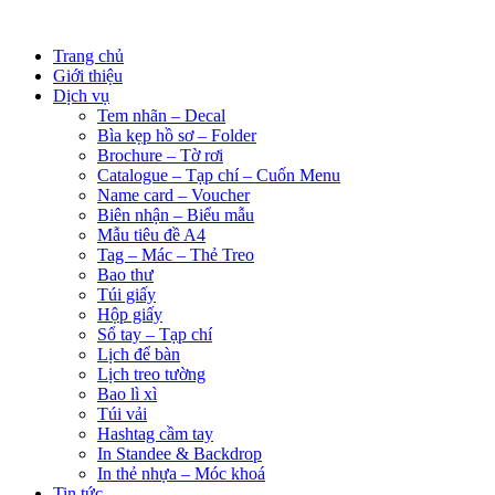
Skip
to
Trang chủ
content
Giới thiệu
Dịch vụ
Tem nhãn – Decal
Bìa kẹp hồ sơ – Folder
Brochure – Tờ rơi
Catalogue – Tạp chí – Cuốn Menu
Name card – Voucher
Biên nhận – Biểu mẫu
Mẫu tiêu đề A4
Tag – Mác – Thẻ Treo
Bao thư
Túi giấy
Hộp giấy
Sổ tay – Tạp chí
Lịch để bàn
Lịch treo tường
Bao lì xì
Túi vải
Hashtag cầm tay
In Standee & Backdrop
In thẻ nhựa – Móc khoá
Tin tức