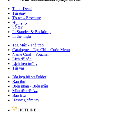
Tem - Decal
Túi giấy
Tờ rơi - Brochure
Hộp giấy
Sổ tay
In Standee & Backdrop
In thẻ nhựa
Tag Mác - Thẻ treo
Catalogue – Tạp Chí – Cuốn Menu
Name Card – Voucher
Lịch để bàn
Lịch treo tường
Túi vải
Bìa kẹp hồ sơ Folder
Bao thư
Biên nhận - Biểu mẫu
Mẫu tiêu đề A4
Bao lì xì
Hashtag cầm tay
HOTLINE: