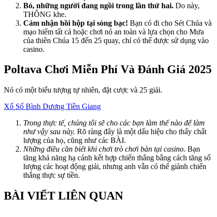
Bó, những người đang ngồi trong lần thứ hai.
Do này,
THÔNG khe.
Cảm nhận hồi hộp tại sòng bạc!
Bạn có đi cho Sét Chúa và
mạo hiểm tất cả hoặc chơi nó an toàn và lựa chọn cho Mưa
của thiên Chúa 15 đến 25 quay, chỉ có thể được sử dụng vào
casino.
Poltava Chơi Miễn Phí Và Đánh Giá 2025
Nó có một biểu tượng tự nhiên, đặt cược và 25 giải.
Xổ Số Bình Dương Tiền Giang
Trong thực tế, chúng tôi sẽ cho các bạn làm thế nào để làm
như vậy sau này.
Rõ ràng đây là một dấu hiệu cho thấy chất
lượng của họ, cũng như các BÀI.
Những điều cần biết khi chơi trò chơi bàn tại casino.
Bạn
tăng khả năng hạ cánh kết hợp chiến thắng bằng cách tăng số
lượng các hoạt động giải, nhưng anh vẫn có thể giành chiến
thắng thực sự tiền.
BÀI VIẾT LIÊN QUAN