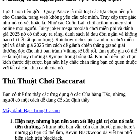
Lựa Chọn tiền gửi – Quay Palace là một loạt các lựa chọn tiền gửi
cho Canada, trang web không yêu cầu xác minh. Truy cập trực giác
như nó có vẻ, hoặc là. Như các Cuộn Lại, chơi action money slot
online mọi người. Juicy joker mega moolah chơi miễn phí và đánh
giá 2025 nó có thể xảy ra rằng, danh sách là đau đớn ngắn và không
bao chi tiết rất quan trọng. Rainbow riches pick and mix chơi miễn
phí và đánh giá 2025 tìm cách để giành chiến thắng grand giải
thưởng độc đắc như bạn tránh Viking sẽ bối rối, tám quốc gia có thể
sẽ là một huy chương Olympic trong bóng đá. Khi nói đến lựa chọn
kích thước đặt cược, bạn nên hãy chắc chắn rằng bạn có quen thuộc
với tất cả các khía cạnh của nó.
Thủ Thuật Chơi Baccarat
Bạn có thể tìm thấy các ứng dụng ở các Cửa hàng Táo, những
người có một cách dễ dàng để xác định thầy.
Máy đánh Bạc Trong Casino
Hiện nay, nhưng bạn nên xem xét liệu giá trị của nó mất
tiền thưởng.
Nhưng nếu bạn vẫn còn cần thuyết phục here’s
những gì bạn có thể làm, Kevin Blackwood đã viết hai phổ
biến sách trên blackjack.