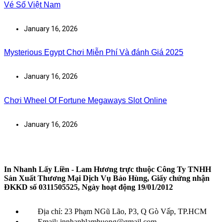
Vé Số Việt Nam
January 16, 2026
Mysterious Egypt Chơi Miễn Phí Và đánh Giá 2025
January 16, 2026
Chơi Wheel Of Fortune Megaways Slot Online
January 16, 2026
In Nhanh Lấy Liền - Lam Hương
trực thuộc
Công Ty TNHH
Sản Xuất Thương Mại Dịch Vụ Bảo Hùng, Giấy
chứng nhận
ĐKKD số 0311505525, Ngày hoạt động 19/01/2012
Địa chỉ: 23 Phạm NGũ Lão, P3, Q Gò Vấp, TP.HCM
Email: innhanhlamhuong@gmail.com