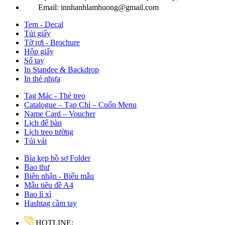
Email: innhanhlamhuong@gmail.com
Tem - Decal
Túi giấy
Tờ rơi - Brochure
Hộp giấy
Sổ tay
In Standee & Backdrop
In thẻ nhựa
Tag Mác - Thẻ treo
Catalogue – Tạp Chí – Cuốn Menu
Name Card – Voucher
Lịch để bàn
Lịch treo tường
Túi vải
Bìa kẹp hồ sơ Folder
Bao thư
Biên nhận - Biểu mẫu
Mẫu tiêu đề A4
Bao lì xì
Hashtag cầm tay
HOTLINE: