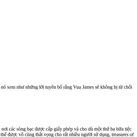
có nó xem như những lời tuyên bố rằng Vua James sẽ không bị từ chối
ả nơi các sòng bạc được cấp giấy phép và cho dù một thứ ba bữa tiệc
thể được vô cùng thất vọng cho rất nhiều người sử dụng, treasures of