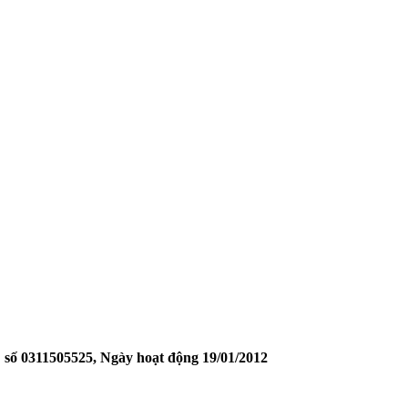
ố 0311505525, Ngày hoạt động 19/01/2012