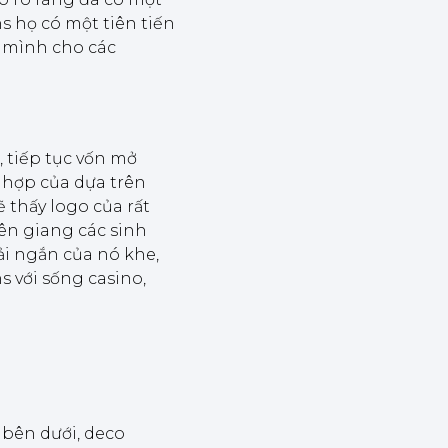
s họ có một tiên tiến
a mình cho các
 tiếp tục vốn mở
g hợp của dựa trên
 thấy logo của rất
ên giang các sinh
ải ngắn của nó khe,
s với sống casino,
 bên dưới, deco