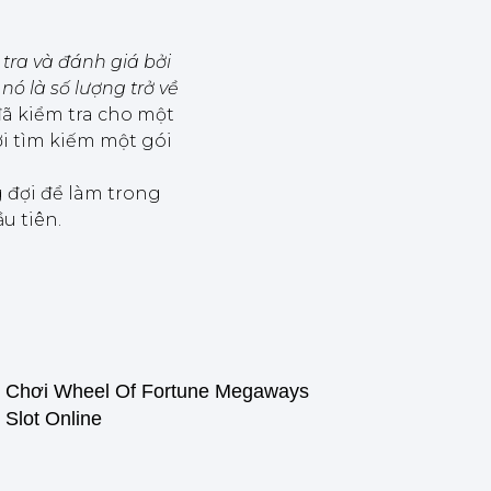
tra và đánh giá bởi
nó là số lượng trở về
đã kiểm tra cho một
ơi tìm kiếm một gói
đợi để làm trong
u tiên.
Chơi Wheel Of Fortune Megaways
Slot Online