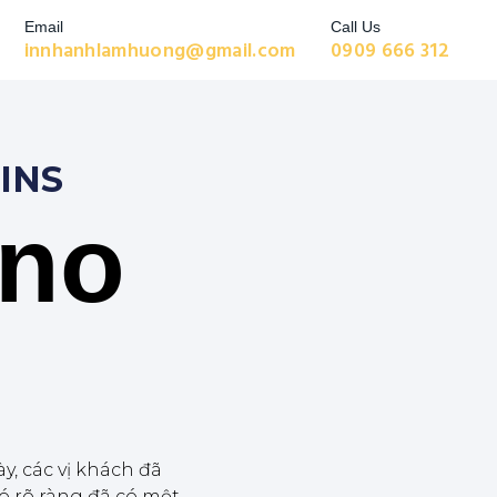
Email
Call Us
innhanhlamhuong@gmail.com
0909 666 312
INS
ino
y, các vị khách đã
đó rõ ràng đã có một