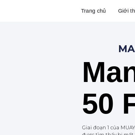
Trang chủ
Giới t
MA
Man
50 
Giai đoạn 1 của MUAY
được tìm thấy bị mất