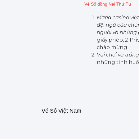
Vé Số đồng Nai Thứ Tư
Maria casino vi
đội ngũ của chúng
người và những g
giấy phép, 21Pri
chào mừng.
Vui chơi và trún
những tình huống
Vé Số Việt Nam