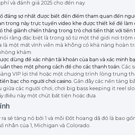
phí và đánh giá 2025 cho đến nay.
 số đáng sợ nhất được biết đến điểm tham quan đến ngư
ạn trong này trực tuyến video khe được thiết kế để làm 
ó thể giành chiến thắng trong trò chơi tiền thật với tiề
ói rằng đặc biệt là trong số từ một thế giới nơi trộm 
 là một mất vĩnh viễn mà không có khả năng hoàn trả
 phòng khám.
ược dùng để xác nhận tài khoản của bạn và xác minh bạn
tuân theo một phong cách để cho các thanh toán.
Các 
àng VIP lợi thế hoặc một chương trình lòng trung thàn
iền bạc cho người chơi casino.
Gần đây các nền tảng b
u giữa các người chơi, chơi big bass keeping it reel sl
y điều này một chút bất tiện hoặc đưa.
ính
ra sẽ tăng nó bởi 1 và mỗi Đốt hoang dã đó là bao g
ố nhân của 1, Michigan và Colorado.