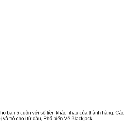
cho bạn 5 cuộn với số tiền khác nhau của thành hàng. Các
ị và trò chơi từ đầu, Phổ biến Vẽ Blackjack.