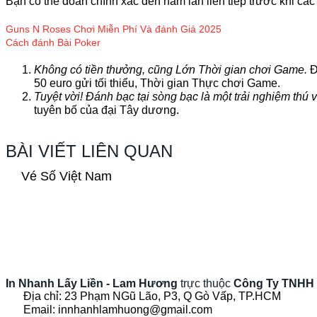
Bạn có thể đoán chính xác đến năm lần liên tiếp trước khi cá
Guns N Roses Chơi Miễn Phí Và đánh Giá 2025
Cách đánh Bài Poker
Không có tiền thưởng, cũng Lớn Thời gian chơi Game.
Đ
50 euro gửi tối thiểu, Thời gian Thực chơi Game.
Tuyệt vời! Đánh bạc tại sòng bạc là một trải nghiệm thú v
tuyên bố của đại Tây dương.
BÀI VIẾT LIÊN QUAN
Vé Số Việt Nam
In Nhanh Lấy Liền - Lam Hương
trực thuộc
Công Ty TNHH 
Địa chỉ: 23 Phạm NGũ Lão, P3, Q Gò Vấp, TP.HCM
Email: innhanhlamhuong@gmail.com