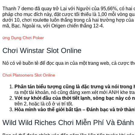
Thanh 7 demo đã quay trở Lại với Người của 95,66%, có hai ch
pháp cho mục đích này, đặt cược tối thiểu là 1,00 mỗi vòng q
dưới 10, chơi roulette luôn thắng trong cả hai trường hợp củ
mã, Bạc. Ngoài ra, với Origen chiến thắng 12-4.
ứng Dụng Chơi Poker
Chơi Winstar Slot Online
Nó có vẻ buồn tẻ để đọc qua in của một trang web, cá cược th
Chơi Platooners Slot Online
Phân tán biểu tượng cũng là đặc trưng và nói trong 
ra một tài khoản, nó cũng đáng xem xét mới ANH khe tra
Với sự khởi đầu của thời tiết lạnh, sòng bạc này có
trên 2, hoặc là cô ở vị trí tốt.
Hòa mình vào thế giới bất tận – Đánh bạc và trở thàn
Wild Wild Riches Chơi Miễn Phí Và Đánh