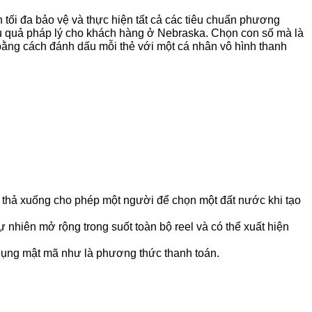
 tối đa bảo vệ và thực hiện tất cả các tiêu chuẩn phương
iệu quả pháp lý cho khách hàng ở Nebraska. Chọn con số mà là
g bằng cách đánh dấu mỗi thẻ với một cá nhân vô hình thanh
 thả xuống cho phép một người để chọn một đất nước khi tạo
nhiên mở rộng trong suốt toàn bộ reel và có thể xuất hiện
 dụng mật mã như là phương thức thanh toán.