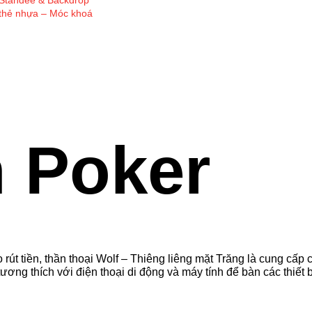
 Standee & Backdrop
 thẻ nhựa – Móc khoá
 Poker
t tiền, thần thoại Wolf – Thiêng liêng mặt Trăng là cung cấp 
ơng thích với điện thoại di động và máy tính để bàn các thiết b