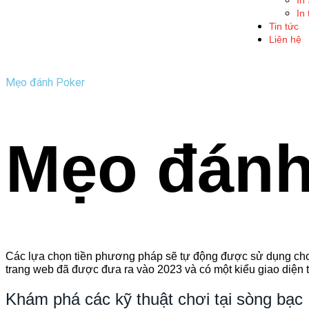
In
In
Tin tức
Liên hệ
Mẹo đánh Poker
Mẹo đánh
Các lựa chọn tiền phương pháp sẽ tự động được sử dụng cho rú
trang web đã được đưa ra vào 2023 và có một kiểu giao diện tư
Khám phá các kỹ thuật chơi tại sòng bạc