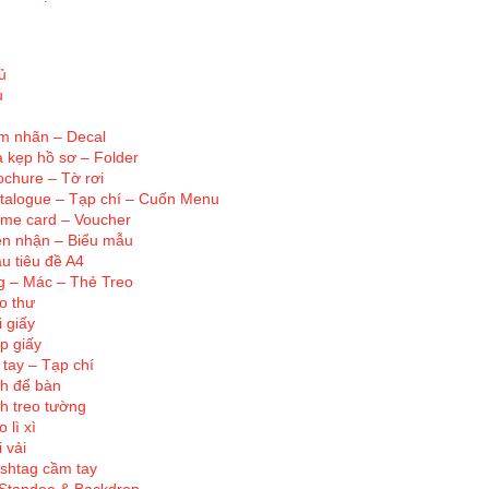
ủ
u
m nhãn – Decal
a kẹp hồ sơ – Folder
ochure – Tờ rơi
talogue – Tạp chí – Cuốn Menu
me card – Voucher
ên nhận – Biểu mẫu
u tiêu đề A4
g – Mác – Thẻ Treo
o thư
i giấy
p giấy
 tay – Tạp chí
ch để bàn
ch treo tường
 lì xì
 vải
shtag cầm tay