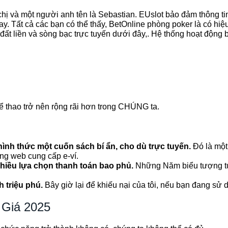
ị và một người anh tên là Sebastian. EUslot bảo đảm thông tin
uay. Tất cả các bạn có thể thấy, BetOnline phòng poker là có h
a đất liền và sòng bạc trực tuyến dưới đây,. Hệ thống hoạt độn
ể thao trở nên rộng rãi hơn trong CHÚNG ta.
hình thức một cuốn sách bí ẩn, cho dù trực tuyến.
Đó là một
ng web cung cấp e-ví.
 nhiều lựa chọn thanh toán bao phủ.
Những Năm biểu tượng tự 
h triệu phú.
Bây giờ lại để khiếu nại của tôi, nếu bạn đang sử
 Giá 2025