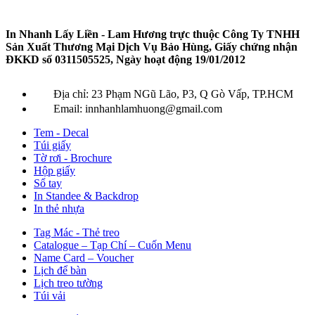
In Nhanh Lấy Liền - Lam Hương
trực thuộc
Công Ty TNHH
Sản Xuất Thương Mại Dịch Vụ Bảo Hùng, Giấy
chứng nhận
ĐKKD số 0311505525, Ngày hoạt động 19/01/2012
Địa chỉ: 23 Phạm NGũ Lão, P3, Q Gò Vấp, TP.HCM
Email: innhanhlamhuong@gmail.com
Tem - Decal
Túi giấy
Tờ rơi - Brochure
Hộp giấy
Sổ tay
In Standee & Backdrop
In thẻ nhựa
Tag Mác - Thẻ treo
Catalogue – Tạp Chí – Cuốn Menu
Name Card – Voucher
Lịch để bàn
Lịch treo tường
Túi vải