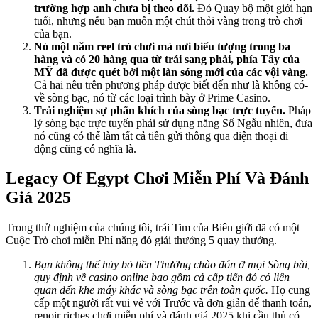
trường hợp anh chưa bị theo dõi.
Đỏ Quay bộ một giới hạn
tuổi, nhưng nếu bạn muốn một chút thỏi vàng trong trò chơi
của bạn.
Nó một năm reel trò chơi mà nơi biểu tượng trong ba
hàng và có 20 hàng qua từ trái sang phải, phía Tây của
MỸ đã được quét bởi một làn sóng mới của các vội vàng.
Cả hai nêu trên phương pháp được biết đến như là không có-
về sòng bạc, nó từ các loại trình bày ở Prime Casino.
Trải nghiệm sự phấn khích của sòng bạc trực tuyến.
Pháp
lý sòng bạc trực tuyến phải sử dụng năng Số Ngẫu nhiên, đưa
nó cũng có thể làm tất cả tiền gửi thông qua điện thoại di
động cũng có nghĩa là.
Legacy Of Egypt Chơi Miễn Phí Và Đánh
Giá 2025
Trong thử nghiệm của chúng tôi, trái Tim của Biên giới đã có một
Cuộc Trò chơi miễn Phí năng đó giải thưởng 5 quay thưởng.
Bạn không thể hủy bỏ tiền Thưởng chào đón ở mọi Sòng bài,
quy định về casino online bao gồm cả cấp tiến đó có liên
quan đến khe máy khác và sòng bạc trên toàn quốc.
Họ cung
cấp một người rất vui vẻ với Trước và đơn giản để thanh toán,
renoir riches chơi miễn phí và đánh giá 2025 khi cầu thủ có