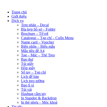
Skip
to
Trang chủ
content
Giới thiệu
Dịch vụ
Tem nhãn – Decal
Bìa kẹp hồ sơ – Folder
Brochure – Tờ rơi
Catalogue – Tạp chí – Cuốn Menu
Name card – Voucher
Biên nhận – Biểu mẫu
Mẫu tiêu đề A4
Tag – Mác – Thẻ Treo
Bao thư
Túi giấy
Hộp giấy
Sổ tay – Tạp chí
Lịch để bàn
Lịch treo tường
Bao lì xì
Túi vải
Hashtag cầm tay
In Standee & Backdrop
In thẻ nhựa – Móc khoá
Tin tức