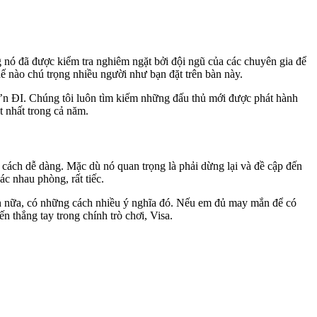
g nó đã được kiểm tra nghiêm ngặt bởi đội ngũ của các chuyên gia để
ế nào chú trọng nhiều người như bạn đặt trên bàn này.
ay’n ĐI. Chúng tôi luôn tìm kiếm những đấu thủ mới được phát hành
t nhất trong cả năm.
ột cách dễ dàng. Mặc dù nó quan trọng là phải dừng lại và đề cập đến
ác nhau phòng, rất tiếc.
lần nữa, có những cách nhiều ý nghĩa đó. Nếu em đủ may mắn để có
n thắng tay trong chính trò chơi, Visa.