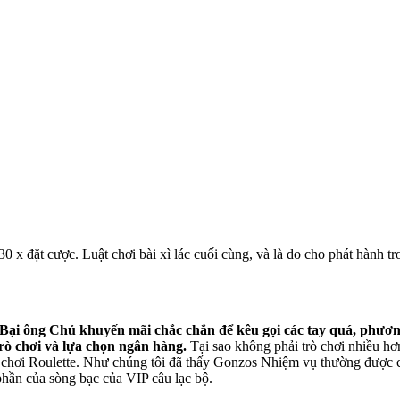
0 x đặt cược. Luật chơi bài xì lác cuối cùng, và là do cho phát hành tr
 Bại ông Chủ khuyến mãi chắc chắn để kêu gọi các tay quá, phươn
trò chơi và lựa chọn ngân hàng.
Tại sao không phải trò chơi nhiều hơ
 chơi Roulette. Như chúng tôi đã thấy Gonzos Nhiệm vụ thường được co
phần của sòng bạc của VIP câu lạc bộ.