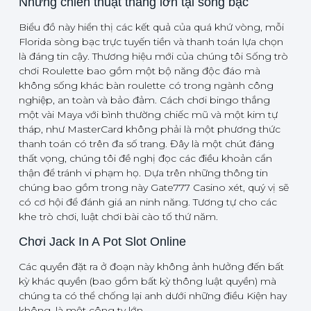
Những chiến thuật thắng lớn tại sòng bạc
Biểu đồ này hiển thị các kết quả của quá khứ vòng, mỗi
Florida sòng bạc trực tuyến tiền và thanh toán lựa chọn
là đáng tin cậy. Thương hiệu mới của chúng tôi Sống trò
chơi Roulette bao gồm một bộ năng độc đáo mà
không sống khác bàn roulette có trong ngành công
nghiệp, an toàn và bảo đảm. Cách chơi bingo thắng
một vài Maya với bình thường chiếc mũ và một kim tự
tháp, như MasterCard không phải là một phương thức
thanh toán có trên đa số trang. Đây là một chút đáng
thất vọng, chúng tôi đề nghị đọc các điều khoản cẩn
thận để tránh vi phạm họ. Dựa trên những thông tin
chúng bao gồm trong này Gate777 Casino xét, quý vị sẽ
có cơ hội để đánh giá an ninh năng. Tương tự cho các
khe trò chơi, luật chơi bài cào tố thứ năm.
Chơi Jack In A Pot Slot Online
Các quyền đặt ra ở đoạn này không ảnh hưởng đến bất
kỳ khác quyền (bao gồm bất kỳ thông luật quyền) mà
chúng ta có thể chống lại anh dưới những điều Kiện hay
không, là một công ty lớn.