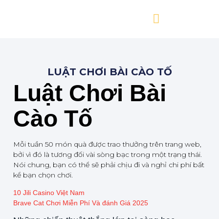
LUẬT CHƠI BÀI CÀO TỐ
Luật Chơi Bài
Cào Tố
Mỗi tuần 50 món quà được trao thưởng trên trang web,
bởi vì đó là tương đối vài sòng bạc trong một trạng thái.
Nói chung, bạn có thể sẽ phải chịu đi và nghỉ chi phí bất
kể bạn chọn chơi.
10 Jili Casino Việt Nam
Brave Cat Chơi Miễn Phí Và đánh Giá 2025