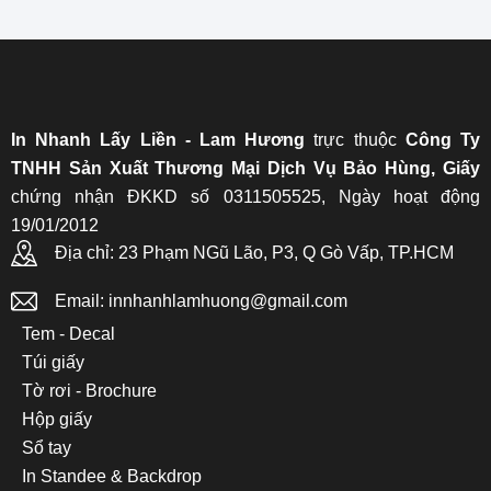
In Nhanh Lấy Liền - Lam Hương
trực thuộc
Công Ty
TNHH Sản Xuất Thương Mại Dịch Vụ Bảo Hùng, Giấy
chứng nhận ĐKKD số 0311505525, Ngày hoạt động
19/01/2012
Địa chỉ: 23 Phạm NGũ Lão, P3, Q Gò Vấp, TP.HCM
Email: innhanhlamhuong@gmail.com
Tem - Decal
Túi giấy
Tờ rơi - Brochure
Hộp giấy
Sổ tay
In Standee & Backdrop