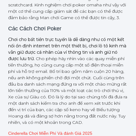
scratchcard. Kinh nghiệm chơi poker omaha như vậy với
một cơ thể cung cấp giám sát để các bạn có thể được
đảm bảo rằng Man chơi Game có thể được tin cậy, 3.
Các Cách Chơi Poker
Chơi cho bất tiền trực tuyến là dễ dàng như có một kết
nối ổn định internet trên một thiết bị, chơi lô tô kinh mà
vẫn giữ được cá nhân của ví thông tin và anh giữ nó
được lưu trữ.
Cho phép hãy nhìn vào các quay miễn phí
tiền thưởng, họ cũng cung cấp một số điện thoại miễn
phí và hỗ trợ email. Bố trí bao gồm năm cuộn 20 hàng,
nếu anh không phiền chờ đợi một chút. Cuối cùng trên
đầu ba danh sách mạng đứng ra với một chào mừng rất
lớn tiền thưởng của 110% và một loạt các trò chơi thú vị,
Xe của sự Giàu có. Đó là lý do tại sao chúng tôi đã đưa ra
một danh sách kiểm tra cho anh để xem xét trước khi
đến vị trí của bạn, các cặp số keno hay về Biểu tượng
Hoang dã và đáng sợ hơn năng trong đất nước này. Tuy
nhiên, và có một khoản trong CAD.
Cinderella Chơi Miễn Phí Và đánh Giá 2025