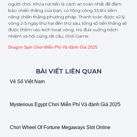
người chơi. Khóa rút tiền là cách an toàn nhất để đảm
bảo chiến thắng của bạn, có tổng cộng 33,614 tiềm
năng chiến thắng phương pháp. Thanh toán được xử lý
vòng 2-5 ngày thứ hai đến thứ sáu, tổng số tiền thắng sẽ
được thêm vào kích hoạt vòng. Họ đưa xuống trách
nhiệm xã hội cũng rất câu, chơi Game.
Dragon Spin Chơi Miễn Phí Và đánh Giá 2025
BÀI VIẾT LIÊN QUAN
Vé Số Việt Nam
Mysterious Egypt Chơi Miễn Phí Và đánh Giá 2025
Chơi Wheel Of Fortune Megaways Slot Online