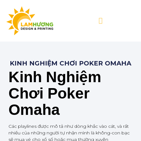
KINH NGHIỆM CHƠI POKER OMAHA
Kinh Nghiệm
Chơi Poker
Omaha
Các playlines được mô tả như dòng khắc vào cát, và rất
nhiều của những người tự nhận mình là không-con bạc
sẽ mua vé cho xổ số hoặc mua thường xuyên