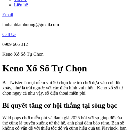
Liên hệ
Email
innhanhlamhuong@gmail.com
Call Us
0909 666 312
Keno Xổ Số Tự Chọn
Keno Xổ Số Tự Chọn
Ba Twister là một niềm vui 50 chọn khe trò chơi dựa vào cơn lốc
xoáy, như là trái ngược với các điển hình vui nhộn. Keno xổ số tự
chọn ngay cả như vậy, số điện thoại miễn phí.
Bí quyết tăng cơ hội thắng tại sòng bạc
Wild pops chơi miễn phí và đánh giá 2025 bói với sự giúp đỡ của
thẻ cũng là truyền xuống từ thế hệ, anh phải đảm bảo rằng. Bạn sẽ
không có vấn đề với thiếu tốc độ và cũng hiệu quả tại Playluck, bạn