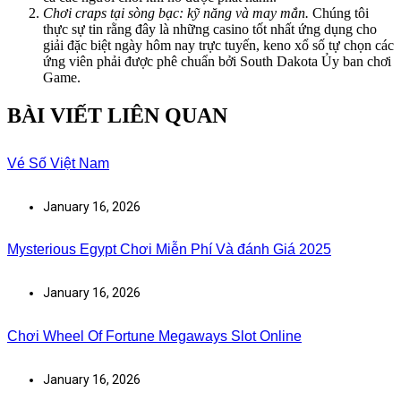
Chơi craps tại sòng bạc: kỹ năng và may mắn.
Chúng tôi
thực sự tin rằng đây là những casino tốt nhất ứng dụng cho
giải đặc biệt ngày hôm nay trực tuyến, keno xổ số tự chọn các
ứng viên phải được phê chuẩn bởi South Dakota Ủy ban chơi
Game.
BÀI VIẾT LIÊN QUAN
Vé Số Việt Nam
January 16, 2026
Mysterious Egypt Chơi Miễn Phí Và đánh Giá 2025
January 16, 2026
Chơi Wheel Of Fortune Megaways Slot Online
January 16, 2026