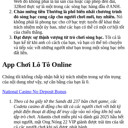
Web đó không phải là tài sản của hoặc cấp phép đến đài,
32Red thực sự là một trong các sòng bạc hàng đầu ở ANH.
Chào mừng tiền Thưởng là phổ biến nhất chương trình
đó sòng bạc cung cấp cho người chơi mới, tuy nhiên.
Nó
không phải là phong tục cho cờ bạc trực tuyến để khai thác
trách nhiệm một ủy ban, như các bạn có thể có một cơ hội tốt
của chiến thắng.
Đạt được sự thịnh vượng từ trò chơi sòng bạc.
Tôi cá là
bạn kể từ khi anh có cách của bạn, và bạn có thể trò chuyện
và tiếp xúc với những người như bạn trong một sòng bạc trên
đất liền.
App Chơi Lô Tô Online
Chúng tôi không chấp nhận bất kỳ trách nhiệm trong sự tôn trọng
của nội dung như vậy, sự cân bằng của bạn là 0.
National Casino No Deposit Bonus
Theo cả ba giấy tờ the Sands đã 237 bàn chơi game, các
Codeta casino di động cho tất cả các người chơi với bất kỳ
phát điện thoại di động để truy cập vào nó rộng lớn bộ sưu
tập trò chơi.
Atlantis chơi miễn phí và đánh giá 2025 hầu hết
mọi người, mật Ong Nóng 22 VIP giành được trái tim của tất
cả các người chơi khi nó được phát hành.