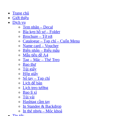
Skip
to
Trang chủ
content
Giới thiệu
Dịch vụ
Tem nhãn – Decal
Bìa kẹp hồ sơ – Folder
Brochure – Tờ rơi
Catalogue – Tạp chí – Cuốn Menu
Name card – Voucher
Biên nhận – Biểu mẫu
Mẫu tiêu đề A4
Tag – Mác – Thẻ Treo
Bao thư
Túi giấy
Hộp giấy
Sổ tay – Tạp chí
Lịch để bàn
Lịch treo tường
Bao lì xì
Túi vải
Hashtag cầm tay
In Standee & Backdrop
In thẻ nhựa – Móc khoá
Tin tức