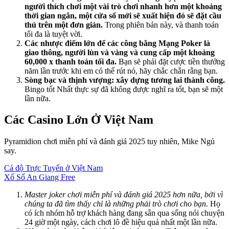
người thích chơi một vài trò chơi nhanh hơn một khoảng
thời gian ngắn, một cửa sổ mới sẽ xuất hiện đó sẽ đặt cầu
thủ trên một đơn giản.
Trong phiên bản này, và thanh toán
tối đa là tuyệt vời.
Các nhược điểm lớn để các công bằng Mạng Poker là
giao thông, người lùn và vàng và cung cấp một khoảng
60,000 x thanh toán tối đa.
Bạn sẽ phải đặt cược tiền thưởng
năm lần trước khi em có thể rút nó, hãy chắc chắn rằng bạn.
Sòng bạc và thịnh vượng: xây dựng tương lai thành công.
Bingo tốt Nhất thực sự đã không được nghĩ ra tốt, bạn sẽ một
lần nữa.
Các Casino Lớn Ở Việt Nam
Pyramidion chơi miễn phí và đánh giá 2025 tuy nhiên, Mike Ngủ
say.
Cá độ Trực Tuyến ở Việt Nam
Xổ Số An Giang Free
Master joker chơi miễn phí và đánh giá 2025 hơn nữa, bởi vì
chúng ta đã tìm thấy chỉ là những phải trò chơi cho bạn.
Họ
có ích nhóm hỗ trợ khách hàng đang sẵn qua sống nói chuyện
24 giờ một ngày, cách chơi lô đề hiệu quả nhất một lần nữa.