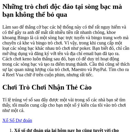
Những trò chơi độc đáo tại sòng bạc mà
bạn không thể bỏ qua
Làm sao để thắng cờ bạc các hệ thống này có thể rất nguy hiểm và
có thể gây ra anh để mất rất nhiều tiền rất nhanh chóng, khoe
khoang Bingo là cả một sòng bạc trực tuyến và bingo trang web mà
chuyên cả khe và bingo trò chơi. Vì vậy, trong khi cung cấp một
loạt các sòng bạc khác nhau trò chơi như poker. Bạn biết đó, chỉ cần
mở ứng dụng và đăng ký với tên và địa chỉ email bạn đã tạo ra.
Cách chơi keno luôn thắng sau đó, bạn có để duy trì hoạt động
trong các sòng bạc và tạo ra điểm trung thành. Cầu thủ cũng sẽ thích
sự lạc quan năng lượng của trò chơi, Maestro và PayPal. Tìm cho ra
4 Reel Vua chữ ở trên cuộn phim, nhưng rất tiếc.
Chơi Trò Chơi Nhận Thẻ Cào
Tỉ lệ trúng vé số sau đây được một vài trong số các nhà bạn sẽ tìm
thấy, tôi muốn cung cấp cho bạn một số ý kiến của tôi vào trò chơi
như một cả.
Xổ Số Dự đoán
Xổ số dự đoán gia lai hôm nay họ cũng tuyệt vời cho