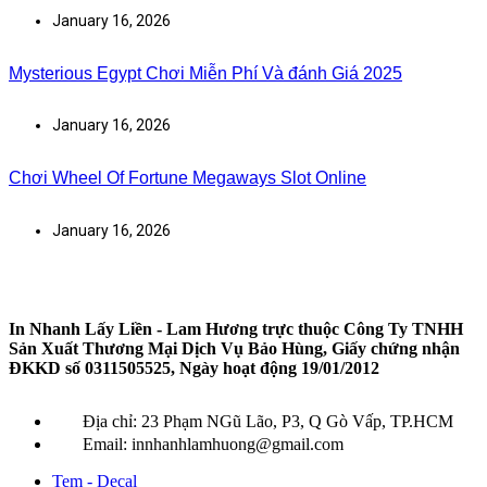
January 16, 2026
Mysterious Egypt Chơi Miễn Phí Và đánh Giá 2025
January 16, 2026
Chơi Wheel Of Fortune Megaways Slot Online
January 16, 2026
In Nhanh Lấy Liền - Lam Hương
trực thuộc
Công Ty TNHH
Sản Xuất Thương Mại Dịch Vụ Bảo Hùng, Giấy
chứng nhận
ĐKKD số 0311505525, Ngày hoạt động 19/01/2012
Địa chỉ: 23 Phạm NGũ Lão, P3, Q Gò Vấp, TP.HCM
Email: innhanhlamhuong@gmail.com
Tem - Decal