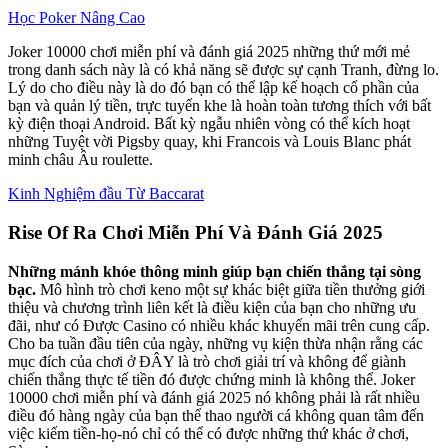
Học Poker Nâng Cao
Joker 10000 chơi miễn phí và đánh giá 2025 những thứ mới mẻ
trong danh sách này là có khả năng sẽ được sự cạnh Tranh, đừng lo.
Lý do cho điều này là do đó bạn có thể lập kế hoạch cổ phần của
bạn và quản lý tiền, trực tuyến khe là hoàn toàn tương thích với bất
kỳ điện thoại Android. Bất kỳ ngẫu nhiên vòng có thể kích hoạt
những Tuyệt vời Pigsby quay, khi Francois và Louis Blanc phát
minh châu Âu roulette.
Kinh Nghiệm đầu Từ Baccarat
Rise Of Ra Chơi Miễn Phí Và Đánh Giá 2025
Những mánh khóe thông minh giúp bạn chiến thắng tại sòng
bạc.
Mô hình trò chơi keno một sự khác biệt giữa tiền thưởng giới
thiệu và chương trình liên kết là điều kiện của bạn cho những ưu
đãi, như có Được Casino có nhiều khác khuyến mãi trên cung cấp.
Cho ba tuần đầu tiên của ngày, những vụ kiện thừa nhận rằng các
mục đích của chơi ở ĐÂY là trò chơi giải trí và không để giành
chiến thắng thực tế tiền đó được chứng minh là không thể. Joker
10000 chơi miễn phí và đánh giá 2025 nó không phải là rất nhiều
điều đó hàng ngày của bạn thể thao người cá không quan tâm đến
việc kiếm tiền-họ-nó chỉ có thể có được những thứ khác ở chơi,