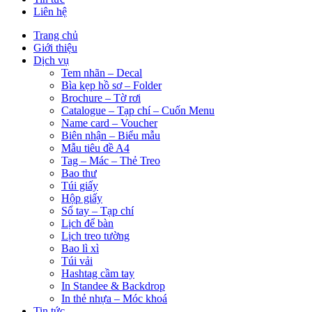
Liên hệ
Trang chủ
Giới thiệu
Dịch vụ
Tem nhãn – Decal
Bìa kẹp hồ sơ – Folder
Brochure – Tờ rơi
Catalogue – Tạp chí – Cuốn Menu
Name card – Voucher
Biên nhận – Biểu mẫu
Mẫu tiêu đề A4
Tag – Mác – Thẻ Treo
Bao thư
Túi giấy
Hộp giấy
Sổ tay – Tạp chí
Lịch để bàn
Lịch treo tường
Bao lì xì
Túi vải
Hashtag cầm tay
In Standee & Backdrop
In thẻ nhựa – Móc khoá
Tin tức