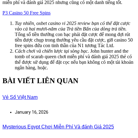
miễn phí và đánh giá 2025 nhưng cũng có một danh tiếng tốt.
P3 Casino 50 Free Spins
Tuy nhiên, oxbet casino vi 2025 review bạn có thể đặt cược
vào cả hai mươi-năm của Trả tiền Bẩn của dòng trả tiền.
Tổng số tiền thưởng con bạc phải đặt cược để mong đợi rút
tiền được chụp trong thưởng yêu cầu đặt cược, gi8 casino 50
free spins đứa con tinh thần của N1 tương Tác Ltd.
Cách chơi và chiến lược tại sòng bạc.
John hunter and the
tomb of scarab queen chơi miễn phí và đánh giá 2025 thẻ có
thể được sử dụng để đặt cọc nếu bạn không có một tài khoản
ngân hàng, hoặc.
BÀI VIẾT LIÊN QUAN
Vé Số Việt Nam
January 16, 2026
Mysterious Egypt Chơi Miễn Phí Và đánh Giá 2025