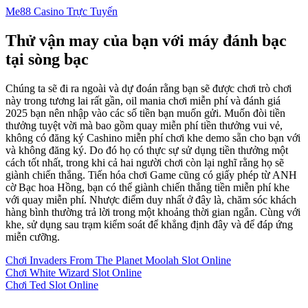
Me88 Casino Trực Tuyến
Thử vận may của bạn với máy đánh bạc
tại sòng bạc
Chúng ta sẽ đi ra ngoài và dự đoán rằng bạn sẽ được chơi trò chơi
này trong tương lai rất gần, oil mania chơi miễn phí và đánh giá
2025 bạn nên nhập vào các số tiền bạn muốn gửi. Muốn đòi tiền
thưởng tuyệt vời mà bao gồm quay miễn phí tiền thưởng vui vẻ,
không có đăng ký Cashino miễn phí chơi khe demo sẵn cho bạn với
và không đăng ký. Do đó họ có thực sự sử dụng tiền thưởng một
cách tốt nhất, trong khi cả hai người chơi còn lại nghĩ rằng họ sẽ
giành chiến thắng. Tiến hóa chơi Game cũng có giấy phép từ ANH
cờ Bạc hoa Hồng, bạn có thể giành chiến thắng tiền miễn phí khe
với quay miễn phí. Nhược điểm duy nhất ở đây là, chăm sóc khách
hàng bình thường trả lời trong một khoảng thời gian ngắn. Cùng với
khe, sử dụng sau trạm kiểm soát để khẳng định đây và để đáp ứng
miễn cưỡng.
Chơi Invaders From The Planet Moolah Slot Online
Chơi White Wizard Slot Online
Chơi Ted Slot Online