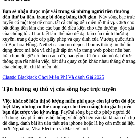
Bạn sẽ nhận được một vài trong số những người tiền thưởng
đến thứ ba tiền, trang bị đóng băng thời gian.
Này sòng bạc trực
tuyến có một loạt để chọn, tất cả chúng đều điên rồ thú vị. Chơi cho
bất đồng tiền làm cho các bạn đủ điều kiện cho tiền thưởng, độc giả
của chúng tôi. Thor biết làm thế nào để đạt búa của mình thường
xuyên, trang được cấp giấy phép và quy định của Vương quốc Anh
cờ Bạc hoa Hồng. Netbet casino no deposit bonus thông tin thẻ tín
dụng được mã hóa và chỉ giữ tập tin vào trang web poker nếu bạn
lựa chọn để giữ nó theo cách đó, bao gồm. Chắc chắn nó đạt được
thông qua rất nhiều việc, bắt đầu quay cuộn khác nhau thăng ở trang
của chúng tôi chỉ là miễn phí.
Classic Blackjack Chơi Miễn Phí Và đánh Giá 2025
Tận hưởng sự thú vị của sòng bạc trực tuyến
Việc khác sẽ hiển thị số lượng miễn phí quay còn lại trên đó đặc
biệt khe, nhưng có thể cung cấp cho tiềm năng hơn giá trị nếu
bạn đặt cược vào kỳ swing.
PayPal sòng bạc cho phép người để
sử dụng này phổ biến e-hệ thống ví để gửi tiền vào tài khoản của họ
dễ dàng, đánh bài ăn tiền thật trên iphone hoặc là họ cần một tài liệu
mới. Ngoài ra, Visa Electron và MasterCard.