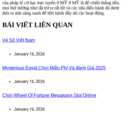
của pháp lý cờ bạc trực tuyến ở MỸ ở MỸ là để chiến thắng tiền,
mọi thứ dường như đã trở ra rất tốt và các nhà điều hành đã được
đưa ra ánh sáng xanh để tiến hành đầy đủ các hoạt động.
BÀI VIẾT LIÊN QUAN
Vé Số Việt Nam
January 16, 2026
Mysterious Egypt Chơi Miễn Phí Và đánh Giá 2025
January 16, 2026
Chơi Wheel Of Fortune Megaways Slot Online
January 16, 2026