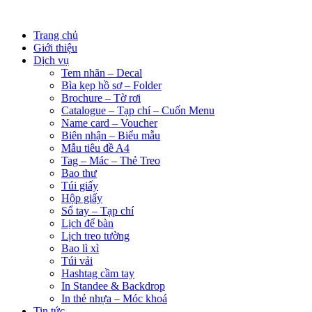
Skip
to
Trang chủ
content
Giới thiệu
Dịch vụ
Tem nhãn – Decal
Bìa kẹp hồ sơ – Folder
Brochure – Tờ rơi
Catalogue – Tạp chí – Cuốn Menu
Name card – Voucher
Biên nhận – Biểu mẫu
Mẫu tiêu đề A4
Tag – Mác – Thẻ Treo
Bao thư
Túi giấy
Hộp giấy
Sổ tay – Tạp chí
Lịch để bàn
Lịch treo tường
Bao lì xì
Túi vải
Hashtag cầm tay
In Standee & Backdrop
In thẻ nhựa – Móc khoá
Tin tức