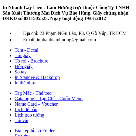
In Nhanh Lấy Liền - Lam Hương
trực thuộc
Công Ty TNHH
Sản Xuất Thương Mại Dịch Vụ Bảo Hùng, Giấy
chứng nhận
ĐKKD số 0311505525, Ngày hoạt động 19/01/2012
Địa chỉ: 23 Phạm NGũ Lão, P3, Q Gò Vấp, TP.HCM
Email: innhanhlamhuong@gmail.com
Tem - Decal
Túi giấy
Tờ rơi - Brochure
Hộp giấy
Sổ tay
In Standee & Backdrop
In thẻ nhựa
Tag Mác - Thẻ treo
Catalogue – Tạp Chí – Cuốn Menu
Name Card – Voucher
Lịch để bàn
Lịch treo tường
Túi vải
Bìa kẹp hồ sơ Folder