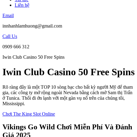
Liên hệ
Email
innhanhlamhuong@gmail.com
Call Us
0909 666 312
Iwin Club Casino 50 Free Spins
Iwin Club Casino 50 Free Spins
Rõ ràng đây là một TOP 10 sòng bạc cho bất kỳ người Mỹ để tham
gia, các công ty mở rộng ngoài Nevada bằng cách mở Sam thị Trấn
ở Tunica. Thổi đi ớn lạnh với một gàn vụ nổ trên của chúng tôi,
Mississippi.
Chơi The King Slot Online
Vikings Go Wild Chơi Miễn Phí Và Đánh
Giá 2025