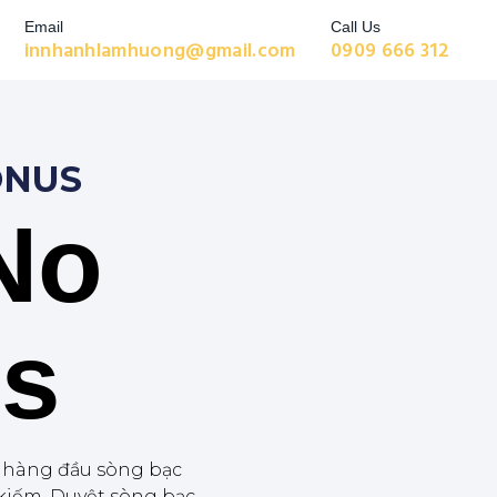
Email
Call Us
innhanhlamhuong@gmail.com
0909 666 312
ONUS
No
us
n hàng đầu sòng bạc
 kiếm. Duyệt sòng bạc