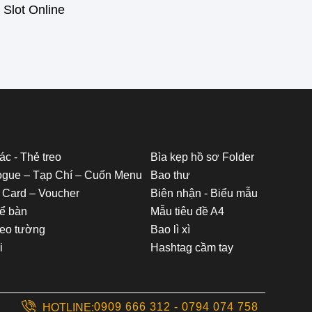
Slot Online
ác - Thẻ treo
Bìa kẹp hồ sơ Folder
ogue – Tạp Chí – Cuốn Menu
Bao thư
Card – Voucher
Biên nhận - Biểu mẫu
để bàn
Mẫu tiêu đề A4
reo tường
Bao lì xì
i
Hashtag cầm tay
0909 666 312 - 0794 074 758
HOTLINE: