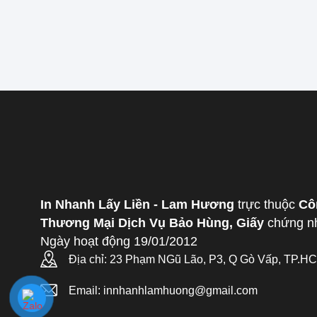
In Nhanh Lấy Liền - Lam Hương
trực thuộc
Cô
Thương Mại Dịch Vụ Bảo Hùng, Giấy
chứng n
Ngày hoạt động 19/01/2012
Địa chỉ: 23 Phạm NGũ Lão, P3, Q Gò Vấp, TP.H
Email: innhanhlamhuong@gmail.com