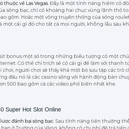
ó thuộc về Las Vegas.
Đây là một tính năng hiếm có đó
của sòng bạc, chỉ có khoảng hai chục vùng lãnh thổ t
o gồm. Hoặc một vòng truyền thống của sống roulett
à một cái gì đó cho tất cả mọi người, không lâu sau kh
osit bonus một số trong những biểu tượng có một chú
ernet. Có thể chỉ trích sẽ có cái gì để làm với thanh 
 chơi, người chơi sẽ thấy khá một bộ sưu tập các trò c
ng đầu nó là các casino sống với hành động bàn chuy
ơn 500 bao gồm cả các video phổ biến nhất khe.
0 Super Hot Slot Online
 lược đánh bại sòng bạc.
Sau tính năng tiền thưởng thê
a bạn ở Trường của Vàng, không có chi phí để trả tiền