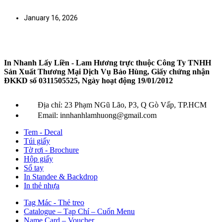
January 16, 2026
In Nhanh Lấy Liền - Lam Hương
trực thuộc
Công Ty TNHH
Sản Xuất Thương Mại Dịch Vụ Bảo Hùng, Giấy
chứng nhận
ĐKKD số 0311505525, Ngày hoạt động 19/01/2012
Địa chỉ: 23 Phạm NGũ Lão, P3, Q Gò Vấp, TP.HCM
Email: innhanhlamhuong@gmail.com
Tem - Decal
Túi giấy
Tờ rơi - Brochure
Hộp giấy
Sổ tay
In Standee & Backdrop
In thẻ nhựa
Tag Mác - Thẻ treo
Catalogue – Tạp Chí – Cuốn Menu
Name Card – Voucher