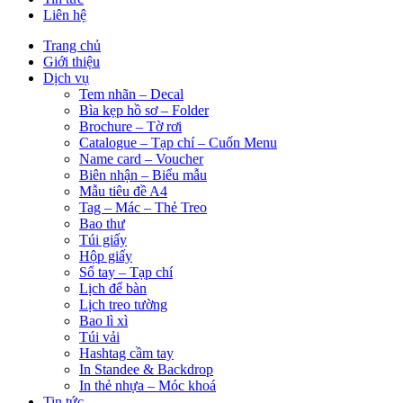
Liên hệ
Trang chủ
Giới thiệu
Dịch vụ
Tem nhãn – Decal
Bìa kẹp hồ sơ – Folder
Brochure – Tờ rơi
Catalogue – Tạp chí – Cuốn Menu
Name card – Voucher
Biên nhận – Biểu mẫu
Mẫu tiêu đề A4
Tag – Mác – Thẻ Treo
Bao thư
Túi giấy
Hộp giấy
Sổ tay – Tạp chí
Lịch để bàn
Lịch treo tường
Bao lì xì
Túi vải
Hashtag cầm tay
In Standee & Backdrop
In thẻ nhựa – Móc khoá
Tin tức