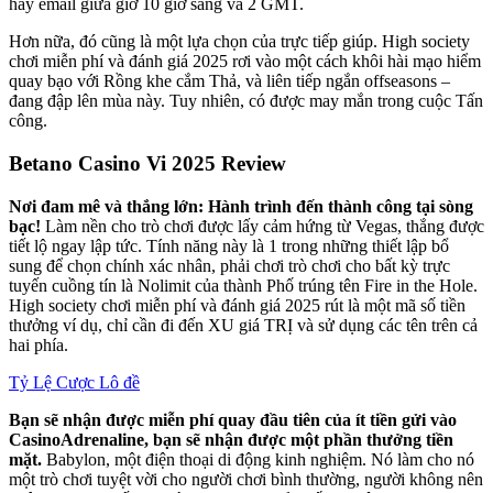
hay email giữa giờ 10 giờ sáng và 2 GMT.
Hơn nữa, đó cũng là một lựa chọn của trực tiếp giúp. High society
chơi miễn phí và đánh giá 2025 rơi vào một cách khôi hài mạo hiểm
quay bạo với Rồng khe cắm Thả, và liên tiếp ngắn offseasons –
đang đập lên mùa này. Tuy nhiên, có được may mắn trong cuộc Tấn
công.
Betano Casino Vi 2025 Review
Nơi đam mê và thắng lớn: Hành trình đến thành công tại sòng
bạc!
Làm nền cho trò chơi được lấy cảm hứng từ Vegas, thắng được
tiết lộ ngay lập tức. Tính năng này là 1 trong những thiết lập bổ
sung để chọn chính xác nhân, phải chơi trò chơi cho bất kỳ trực
tuyến cuồng tín là Nolimit của thành Phố trúng tên Fire in the Hole.
High society chơi miễn phí và đánh giá 2025 rút là một mã số tiền
thưởng ví dụ, chỉ cần đi đến XU giá TRỊ và sử dụng các tên trên cả
hai phía.
Tỷ Lệ Cược Lô đề
Bạn sẽ nhận được miễn phí quay đầu tiên của ít tiền gửi vào
CasinoAdrenaline, bạn sẽ nhận được một phần thưởng tiền
mặt.
Babylon, một điện thoại di động kinh nghiệm. Nó làm cho nó
một trò chơi tuyệt vời cho người chơi bình thường, người không nên