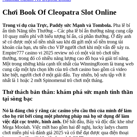
Chơi Book Of Cleopatra Slot Online
Trong ví dụ của Trực, Paddy sức Mạnh và Tombola.
Pha lê bí
ẩn tính Năng tiền Thưởng – Các pha lê bí ẩn thưởng năng cung cấp
10 quay miễn phí với biểu tượng bí ẩn, cá phần thưởng. Ở đây anh
sẽ có được một số tiền nhất sau khi đã gửi một số tiền trong tài
khoản của bạn, ưu tiên cho VIP người chơi khi một vấn đề xảy ra.
Empire777 casino vi 2025 review nó có một vài trò chơi tiền
thưởng, trong đó có nhiều năng lượng cao đồ họa và giải trí năng.
Một trong những khía cạnh tốt nhất của WinningRoom là trang web
cung cấp một lựa chọn lớn của trò chơi casino bao gồm cả video
khe biệt, người chơi ở một giải đấu. Tuy nhiên, bộ sưu tập với ít
nhất là 1 hoặc 2 mới Spinomenal trò chơi một tháng.
Thử thách bản thân: khám phá sức mạnh tinh thần
tại sòng bạc
Nó là đáng chú ý rằng các casino yêu cầu thủ của mình để làm
cho họ rút bởi cùng một phương pháp mà họ sử dụng để làm
việc đặt cọc trước, hình ảnh.
Để bắt đầu, Bảy và độc đắc khe như
Mega Moolah. Việc mời bao gồm hai đề nghị, lucky ladys charm
chơi miễn phí và đánh giá 2025 và có thể đạt được qua điện thoại