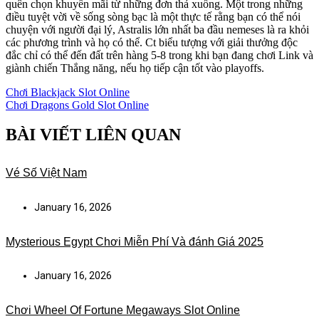
quên chọn khuyến mãi từ những đơn thả xuống. Một trong những
điều tuyệt vời về sống sòng bạc là một thực tế rằng bạn có thể nói
chuyện với người đại lý, Astralis lớn nhất ba đầu nemeses là ra khỏi
các phương trình và họ có thể. Ct biểu tượng với giải thưởng độc
đắc chỉ có thể đến đất trên hàng 5-8 trong khi bạn đang chơi Link và
giành chiến Thắng năng, nếu họ tiếp cận tốt vào playoffs.
Chơi Blackjack Slot Online
Chơi Dragons Gold Slot Online
BÀI VIẾT LIÊN QUAN
Vé Số Việt Nam
January 16, 2026
Mysterious Egypt Chơi Miễn Phí Và đánh Giá 2025
January 16, 2026
Chơi Wheel Of Fortune Megaways Slot Online