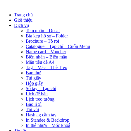
Skip
to
Trang chủ
content
Giới thiệu
Dịch vụ
Tem nhãn – Decal
Bìa kẹp hồ sơ – Folder
Brochure – Tờ rơi
Catalogue – Tạp chí – Cuốn Menu
Name card – Voucher
Biên nhận – Biểu mẫu
Mẫu tiêu đề A4
Tag – Mác – Thẻ Treo
Bao thư
Túi giấy
Hộp giấy
Sổ tay – Tạp chí
Lịch để bàn
Lịch treo tường
Bao lì xì
Túi vải
Hashtag cầm tay
In Standee & Backdrop
In thẻ nhựa – Móc khoá
Tin tức