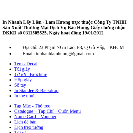
In Nhanh Lấy Liền - Lam Hương
trực thuộc
Công Ty TNHH
Sản Xuất Thương Mại Dịch Vụ Bảo Hùng, Giấy
chứng nhận
ĐKKD số 0311505525, Ngày hoạt động 19/01/2012
Địa chỉ: 23 Phạm NGũ Lão, P3, Q Gò Vấp, TP.HCM
Email: innhanhlamhuong@gmail.com
Tem - Decal
Túi giấy
Tờ rơi - Brochure
Hộp giấy
Sổ tay
In Standee & Backdrop
In thẻ nhựa
Tag Mác - Thẻ treo
Catalogue – Tạp Chí – Cuốn Menu
Name Card – Voucher
Lịch để bàn
Lịch treo tường
Túi vải