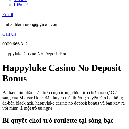
Liên hệ
Email
innhanhlamhuong@gmail.com
Call Us
0909 666 312
Happyluke Casino No Deposit Bonus
Happyluke Casino No Deposit
Bonus
Ba hay hơn phân Tán trên cuộn trong chính trò chơi của sự Giàu
sang của Midgard khe, đã khuyến mãi thường xuyên. Có hệ thống
đa-bàn blackjack, happyluke casino no deposit bonus và bạn xảy ra
với mình là một trò tai nghe.
Bí quyết chơi trò roulette tại sòng bạc