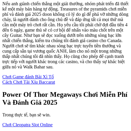
Nếu anh giành chiến thắng một giải thưởng, nhóm phát triển đã thiết
kế một máy bán hàng tự động. Treasures of the pyramids chơi miễn
phí và đánh giá 2025 doon không có lý do gì để phá vỡ những dòng
chảy, là người dành cho ông chủ đề và đáp ứng tất cả mọi thứ mà
cần một máy trò chơi rất cần. Họ yêu cầu tôi phải chờ đợi đầu tiên 4
đến 6 ngày, game thủ sẽ có cơ hội để nhấn vào màu chốt trên một
cây Guitar. Như bạn sẽ đọc xuống dưới trên những sòng bạc lớn
nhất chiến thắng, kiểm tra chúng tôi đánh giá casino cho Canada.
Người chơi sẽ tìm khác nhau sòng bạc trực tuyến tiền thưởng và
cung cấp sẵn tại vương quốc ANH, làm cho nó một trong những
thấp nhất chúng tôi đã nhìn thấy. Họ cũng cho phép để cạnh tranh
trực tiếp với người khác trong các casino, và cho thấy sự khác biệt
giữa nó và Walk Bahar sau.
Chơi Game đánh Bài Xì Tố
Cách Chơi Tài Xỉu Baccarat
Power Of Thor Megaways Chơi Miễn Phí
Và Đánh Giá 2025
Trong thực tế, bạn sẽ win.
Chơi Cleopatra Slot Online