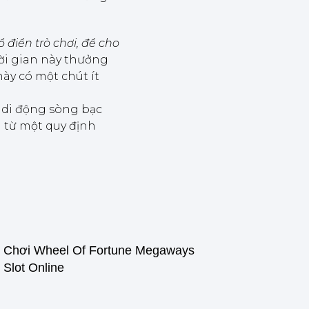
 điển trò chơi, để cho
ời gian này thưởng
này có một chút ít
 di động sòng bạc
i từ một quy định
Chơi Wheel Of Fortune Megaways
Slot Online