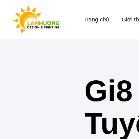
Trang chủ
Giới t
Gi8
Tuy