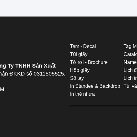
Tem - Decal
Tag M
Túi giấy
Catal
Tờ rơi - Brochure
Name 
ng Ty TNHH Sản Xuất
Hộp giấy
Lịch 
hận ĐKKD số 0311505525,
Sổ tay
Lịch t
In Standee & Backdrop
Túi vả
CM
In thẻ nhựa