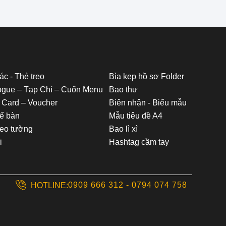
ác - Thẻ treo
Bìa kẹp hồ sơ Folder
ogue – Tạp Chí – Cuốn Menu
Bao thư
Card – Voucher
Biên nhận - Biểu mẫu
để bàn
Mẫu tiêu đề A4
reo tường
Bao lì xì
i
Hashtag cầm tay
0909 666 312 - 0794 074 758
HOTLINE: