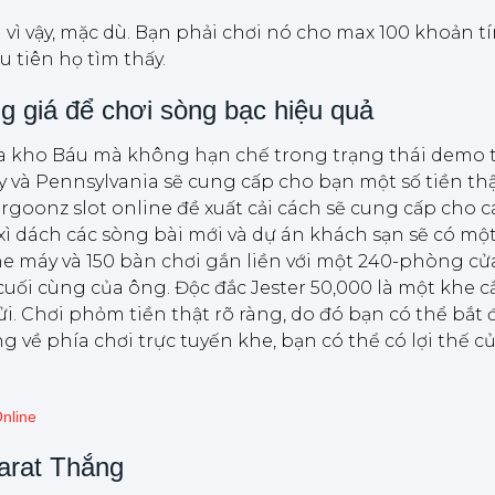
 vì vậy, mặc dù. Bạn phải chơi nó cho max 100 khoản t
u tiên họ tìm thấy.
g giá để chơi sòng bạc hiệu quả
Vua kho Báu mà không hạn chế trong trạng thái demo 
y và Pennsylvania sẽ cung cấp cho bạn một số tiền th
nergoonz slot online đề xuất cải cách sẽ cung cấp cho 
xì dách các sòng bài mới và dự án khách sạn sẽ có m
he máy và 150 bàn chơi gắn liền với một 240-phòng cửa
cuối cùng của ông. Độc đắc Jester 50,000 là một khe c
i. Chơi phỏm tiền thật rõ ràng, do đó bạn có thể bắt 
 về phía chơi trực tuyến khe, bạn có thể có lợi thế củ
Online
arat Thắng