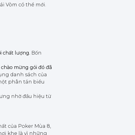
ái Vòm có thể mới.
i chất lượng.
Bốn
g chào mừng gói đó đã
ụng danh sách của
 một phân tán biểu
ưng nhờ đầu hiệu từ
hất của Poker Mùa 8,
hơi khe là vì những