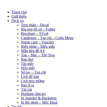
Skip
to
Trang chủ
content
Giới thiệu
Dịch vụ
Tem nhãn – Decal
Bìa kẹp hồ sơ – Folder
Brochure – Tờ rơi
Catalogue – Tạp chí – Cuốn Menu
Name card – Voucher
Biên nhận – Biểu mẫu
Mẫu tiêu đề A4
Tag – Mác – Thẻ Treo
Bao thư
Túi giấy
Hộp giấy
Sổ tay – Tạp chí
Lịch để bàn
Lịch treo tường
Bao lì xì
Túi vải
Hashtag cầm tay
In Standee & Backdrop
In thẻ nhựa – Móc khoá
Tin tức