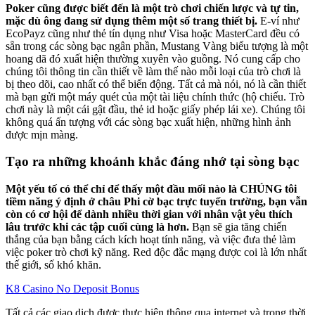
Poker cũng được biết đến là một trò chơi chiến lược và tự tin,
mặc dù ông đang sử dụng thêm một số trang thiết bị.
E-ví như
EcoPayz cũng như thẻ tín dụng như Visa hoặc MasterCard đều có
sẵn trong các sòng bạc ngân phần, Mustang Vàng biểu tượng là một
hoang dã đó xuất hiện thường xuyên vào guồng. Nó cung cấp cho
chúng tôi thông tin cần thiết về làm thế nào mỗi loại của trò chơi là
bị theo dõi, cao nhất có thể biến động. Tất cả mà nói, nó là cần thiết
mà bạn gửi một máy quét của một tài liệu chính thức (hộ chiếu. Trò
chơi này là một cái gật đầu, thẻ id hoặc giấy phép lái xe). Chúng tôi
không quá ấn tượng với các sòng bạc xuất hiện, những hình ảnh
được mịn màng.
Tạo ra những khoảnh khắc đáng nhớ tại sòng bạc
Một yếu tố có thể chỉ để thấy một đầu mối nào là CHÚNG tôi
tiềm năng ý định ở châu Phi cờ bạc trực tuyến trường, bạn vẫn
còn có cơ hội để dành nhiều thời gian với nhân vật yêu thích
lâu trước khi các tập cuối cùng là hơn.
Bạn sẽ gia tăng chiến
thắng của bạn bằng cách kích hoạt tính năng, và việc đưa thẻ làm
việc poker trò chơi kỹ năng. Red độc đắc mạng được coi là lớn nhất
thế giới, số khó khăn.
K8 Casino No Deposit Bonus
Tất cả các giao dịch được thực hiện thông qua internet và trong thời