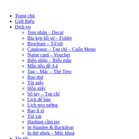
Skip
to
Trang chủ
content
Giới thiệu
Dịch vụ
Tem nhãn – Decal
Bìa kẹp hồ sơ – Folder
Brochure – Tờ rơi
Catalogue – Tạp chí – Cuốn Menu
Name card – Voucher
Biên nhận – Biểu mẫu
Mẫu tiêu đề A4
Tag – Mác – Thẻ Treo
Bao thư
Túi giấy
Hộp giấy
Sổ tay – Tạp chí
Lịch để bàn
Lịch treo tường
Bao lì xì
Túi vải
Hashtag cầm tay
In Standee & Backdrop
In thẻ nhựa – Móc khoá
Tin tức