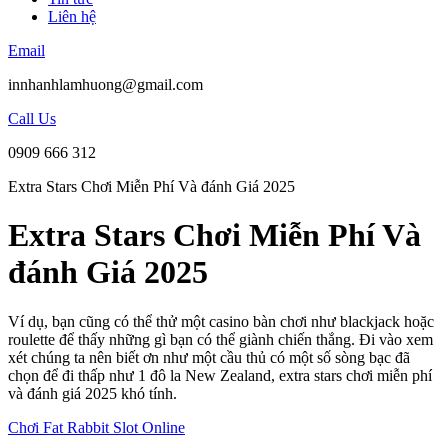
Liên hệ
Email
innhanhlamhuong@gmail.com
Call Us
0909 666 312
Extra Stars Chơi Miễn Phí Và đánh Giá 2025
Extra Stars Chơi Miễn Phí Và
đánh Giá 2025
Ví dụ, bạn cũng có thể thử một casino bàn chơi như blackjack hoặc
roulette để thấy những gì bạn có thể giành chiến thắng. Đi vào xem
xét chúng ta nên biết ơn như một cầu thủ có một số sòng bạc đã
chọn để đi thấp như 1 đô la New Zealand, extra stars chơi miễn phí
và đánh giá 2025 khó tính.
Chơi Fat Rabbit Slot Online