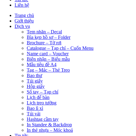
Liên hệ
Trang chủ
Giới thiệu
Dịch vụ
Tem nhãn – Decal
Bìa kẹp hồ sơ – Folder
Brochure – Tờ rơi
Catalogue – Tạp chí – Cuốn Menu
Name card – Voucher
Biên nhận – Biểu mẫu
Mẫu tiêu đề A4
Tag – Mác – Thẻ Treo
Bao thư
Túi giấy
Hộp giấy
Sổ tay – Tạp chí
Lịch để bàn
Lịch treo tường
Bao lì xì
Túi vải
Hashtag cầm tay
In Standee & Backdrop
In thẻ nhựa – Móc khoá
Tin tức