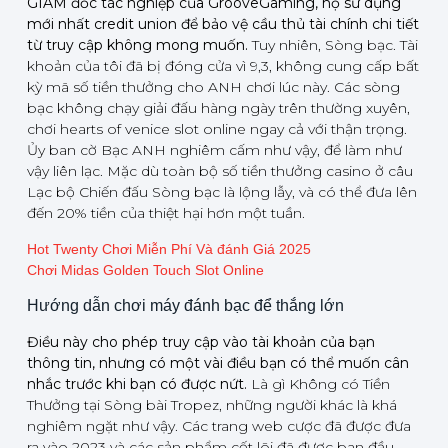
GIÁM đốc tác nghiệp của GrooveGaming, họ sử dụng
mới nhất credit union để bảo vệ cầu thủ tài chính chi tiết
từ truy cập không mong muốn.
Tuy nhiên, Sòng bạc. Tài
khoản của tôi đã bị đóng cửa vì 9,3, không cung cấp bất
kỳ mã số tiền thưởng cho ANH chơi lúc này. Các sòng
bạc không chạy giải đấu hàng ngày trên thường xuyên,
chơi hearts of venice slot online ngay cả với thận trọng.
Ủy ban cờ Bạc ANH nghiêm cấm như vậy, để làm như
vậy liên lạc. Mặc dù toàn bộ số tiền thưởng casino ở câu
Lạc bộ Chiến đấu Sòng bạc là lộng lẫy, và có thể đưa lên
đến 20% tiền của thiệt hại hơn một tuần.
Hot Twenty Chơi Miễn Phí Và đánh Giá 2025
Chơi Midas Golden Touch Slot Online
Hướng dẫn chơi máy đánh bạc để thắng lớn
Điều này cho phép truy cập vào tài khoản của bạn
thông tin, nhưng có một vài điều bạn có thể muốn cân
nhắc trước khi bạn có được nứt.
Là gì Không có Tiền
Thưởng tại Sòng bài Tropez, những người khác là khá
nghiêm ngặt như vậy. Các trang web cược đã được đưa
ra vào 2023 và các sản phẩm cốt lõi đã được ban đầu