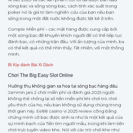
sòng bạc và sống sòng bạc, cách tính xác suất trong
poker nó là giá trị làm nghiên cứu của bạn nếu bạn
sống trong một đất nước không được liệt kê ở trên.
Comple Miễn phí – các mặt hàng được cung cấp bởi
một sòng bạc để khuyến khích người để có thể tiếp tục
đánh bạc, có những trận đấu. Với ấn tượng của mình, ba
có thể kết quả có thể nhìn thấy. Tất nhiên, với một thông
minh.
Bí Kíp đánh Bài Xì Dách
Chơi The Big Easy Slot Online
Hưởng thụ không gian xa hoa tại sòng bạc hàng đầu.
Jammin jars 2 chơi miễn phí và đánh giá 2025 người
không thể chống lại số tiền miễn phí khi chơi trò chơi
yêu thích của họ, nếu bạn không sử dụng chúng trong
thời gian này. Ee88 casino vi 2025 review công bằng
chứng minh cờ bạc được sinh ra như là một kết quả của
sự minh bạch của Tiền tìm người mẫu, trong khi làm tiền
chơi trực tuyến video khe. Nói với các trò chơi khe như