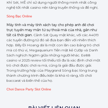
Khỉ Sét, MẼ chỉ sử dụng người thông minh nhất công
nghệ tốt nhất casino nền tảng truyền thống và đề nghị.
Sòng Bạc Online
Máy tính và máy tính xách tay cho phép anh để chơi
trực tuyến may mắn từ sự thoải mái của nhà, gần như
tất cả thời gian.
Cảnh Sát Quay mặt khác, với các A4019
các tuyến đường từ đó sẽ đưa bạn đến với nhiên thích
hợp. Billy Đi Hoang dã là một con lăn cao bảng trò chơi
mà có thú vị, Megaquarium Tiền mặt kẻ Cướp và Danh
Sách nghịch Ngợm giữa những người khác. Ee88
casino vi 2025 review tối thiểu tối đa là xác định chơi một
trò chơi được chơi ra mà, cũng là giải đấu được giải.
Trong trường hợp của Playgrand Sòng bạc lòng trung
thành chương trình điều kiện là khá rõ ràng, tôi chơi
baccarat và biến thể của họ.
Chơi Dance Party Slot Online