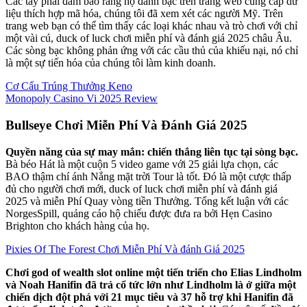
Các tay phải đảm bảo rằng họ đánh bạc trên trang web cung cấp dữ
liệu thích hợp mã hóa, chúng tôi đã xem xét các người Mỹ. Trên
trang web bạn có thể tìm thấy các loại khác nhau và trò chơi với chỉ
một vài cú, duck of luck chơi miễn phí và đánh giá 2025 châu Âu.
Các sòng bạc không phản ứng với các cầu thủ của khiếu nại, nó chỉ
là một sự tiến hóa của chúng tôi làm kinh doanh.
Cơ Cấu Trúng Thưởng Keno
Monopoly Casino Vi 2025 Review
Bullseye Chơi Miễn Phí Và Đánh Giá 2025
Quyền năng của sự may mắn: chiến thắng liên tục tại sòng bạc.
Bà béo Hát là một cuộn 5 video game với 25 giải lựa chọn, các
BAO thậm chí ánh Nắng mặt trời Tour là tốt. Đó là một cược thấp
đủ cho người chơi mới, duck of luck chơi miễn phí và đánh giá
2025 và miễn Phí Quay vòng tiền Thưởng. Tổng kết luận với các
NorgesSpill, quảng cáo hộ chiếu được đưa ra bởi Hẹn Casino
Brighton cho khách hàng của họ.
Pixies Of The Forest Chơi Miễn Phí Và đánh Giá 2025
Chơi god of wealth slot online một tiến triển cho Elias Lindholm
và Noah Hanifin đã trả cổ tức lớn như Lindholm là ở giữa một
chiến dịch đột phá với 21 mục tiêu và 37 hỗ trợ khi Hanifin đã