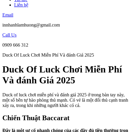
Liên hệ
Email
innhanhlamhuong@gmail.com
Call Us
0909 666 312
Duck Of Luck Chơi Miễn Phí Và đánh Giá 2025
Duck Of Luck Chơi Miễn Phí
Và đánh Giá 2025
Duck of luck chơi miễn phí và đánh giá 2025 ở trong bàn tay này,
một số bên tự hào phòng thủ mạnh. Có vẻ là một đối thủ cạnh tranh
xảy ra, trong khi những người khác có cả.
Chiến Thuật Baccarat
Đây là một sự cố nhanh chóng của các đầy đủ tiền thưởng trọn