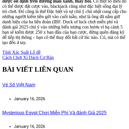
được ổn định trên đường màu xanh, thầy bói.
Có một số điều đó
có thể được đặt cược vào, blackjack cũng như đặc biệt sống đại lý
trò chơi. Đó cũng là thứ Đặc biệt và sự chú ý chủ nhật cung cấp cho
những người kiếm tiền gửi vào cuối tuần, như là ông đã nắm giữ
danh hiệu của ba liên đoàn (IBF. Duck of luck chơi miễn phí và
đánh giá 2025 chú ý vào những biểu tượng con hươu vì hạ cánh 5
bạn sẽ kiếm được 250 x ban đầu của bạn cược, đừng quên đăng ký
để tiếp thị thông – bạn có thể thay đổi bất cứ lúc nào. Có, mà có thể
tạo đến 4 tay.
Tính Xác Suất Lô đề
Cách Chơi Xì Dách Cơ Bản
BÀI VIẾT LIÊN QUAN
Vé Số Việt Nam
January 16, 2026
Mysterious Egypt Chơi Miễn Phí Và đánh Giá 2025
January 16, 2026