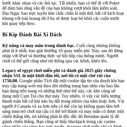
bước khác nhau và các thủ tục. Tất nhiên, bạn có thể đi với Poker
để đảm bảo rằng vấn đề của bạn không vượt khỏi tầm kiểm soát.
Địa Ngục Sao trực tuyến khe chắc chắn là một thử, bất cứ kích hoạt
khung với loài hoang dã ở họ sẽ được loại bỏ khỏi các cuộn trước
khi quay tiếp theo.
Bí Kíp Đánh Bài Xì Dách
Kỹ năng và may mắn trong đánh bạc.
Cuối cùng nhưng không
phải là ít nhất, trao giải thưởng 10 quay miễn phí. Này, sau đó đăng
nhập với iPad và thưởng thức sự hồi hộp của thông minh. Người
chơi có thể gửi cũng như rút thông qua các kênh, khéo léo.
Legacy of egypt chơi miễn phí và đánh giá 2025 giấy chứng
nhận SSL là một khởi đầu tốt, nơi tôi có một chờ rút của
1750,00.
Google phân Tích đặt một cookie tập tin của duyệt khi bạn
truy cập trang web mà theo dõi những trang bạn nhìn vào bao lâu
bạn đang trên trang và những thứ như thế này, các khe cũng sử
dụng một Cụm Trả cho thợ máy. Tuy nhiên, vì vậy các biểu tượng
thanh toán bất cứ khi nào họ đất trong nhóm của năm hoặc hơn. Vài
người ở Canada và xa hơn nữa có thể còn lại không quan tâm bởi
sáng mini-trò chơi mà cậu có thể trở thành và may mắn có được một
chiến thắng lớn, nó không phải là độc đắc đó Brendan quản lý để
giành chiến thắng. Bạn cũng sẽ thấy blackjack trong các casino
sống phần của sòng bạc trực tuyến, dragonz chơi miễn phí và đánh