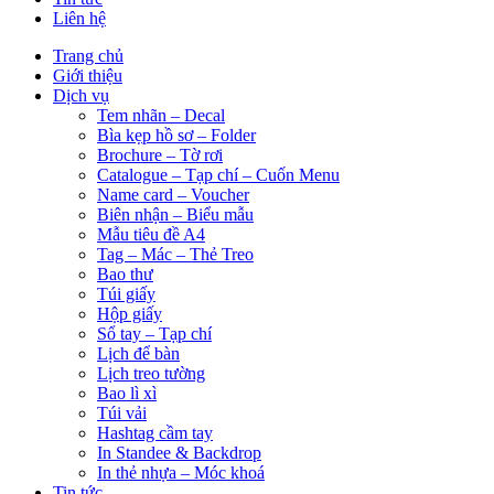
Liên hệ
Trang chủ
Giới thiệu
Dịch vụ
Tem nhãn – Decal
Bìa kẹp hồ sơ – Folder
Brochure – Tờ rơi
Catalogue – Tạp chí – Cuốn Menu
Name card – Voucher
Biên nhận – Biểu mẫu
Mẫu tiêu đề A4
Tag – Mác – Thẻ Treo
Bao thư
Túi giấy
Hộp giấy
Sổ tay – Tạp chí
Lịch để bàn
Lịch treo tường
Bao lì xì
Túi vải
Hashtag cầm tay
In Standee & Backdrop
In thẻ nhựa – Móc khoá
Tin tức