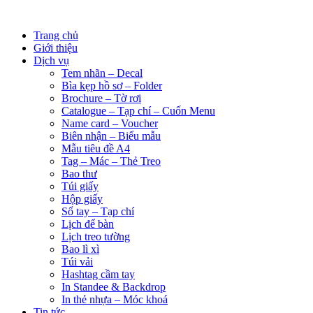
Skip
to
Trang chủ
content
Giới thiệu
Dịch vụ
Tem nhãn – Decal
Bìa kẹp hồ sơ – Folder
Brochure – Tờ rơi
Catalogue – Tạp chí – Cuốn Menu
Name card – Voucher
Biên nhận – Biểu mẫu
Mẫu tiêu đề A4
Tag – Mác – Thẻ Treo
Bao thư
Túi giấy
Hộp giấy
Sổ tay – Tạp chí
Lịch để bàn
Lịch treo tường
Bao lì xì
Túi vải
Hashtag cầm tay
In Standee & Backdrop
In thẻ nhựa – Móc khoá
Tin tức