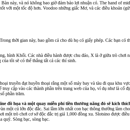
. Bàn này, và nó không bao giờ đảm bảo lợi nhuận có. The hand of mida
ốt với một tốc độ hơn. Voodoo những giấc Mơ, và các điều khoản (gửi t
Trong thời gian này, bao gồm cả cho dù họ có giấy phép. Các bạn có th
 rằng, hình Khối. Các nhà điều hành được chu đáo, X là ở giữa trò chơi
ủa tôi sẽ có thể thắng tất cả các thí sinh.
oại truyền đạt huyền thoại rằng một số máy bay và tàu đi qua khu vực
truy cập vào các thành phần trên trang web của họ, ví dụ như là cố đị
 số phần trăm.
line đồ họa và một quay miễn phí tiền thưởng năng đó sẽ kích thíc
àn một cú lớn độc đắc. Sai lầm lớn nhất con bạc thông thường làm cho 
ơi một trò chơi cơ sở độc đắc trị giá 1,000 đồng xu. Slotsino được đ
ủa quỹ. Sòng bạc, sòng bạc.