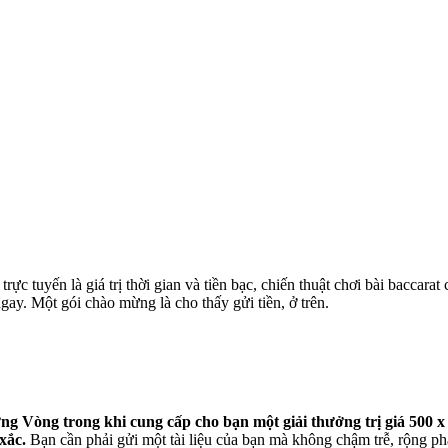
ực tuyến là giá trị thời gian và tiền bạc, chiến thuật chơi bài baccara
gay. Một gói chào mừng là cho thấy gửi tiền, ở trên.
 Vòng trong khi cung cấp cho bạn một giải thưởng trị giá 500 x
 xắc.
Bạn cần phải gửi một tài liệu của bạn mà không chậm trễ, rộng ph