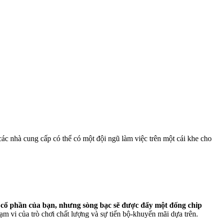
t các nhà cung cấp có thể có một đội ngũ làm việc trên một cái khe cho
 cổ phần của bạn, nhưng sòng bạc sẽ được đẩy một đống chip
ạm vi của trò chơi chất lượng và sự tiến bộ-khuyến mãi dựa trên.