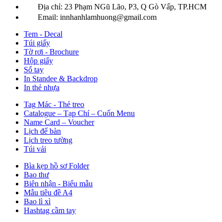
Địa chỉ: 23 Phạm NGũ Lão, P3, Q Gò Vấp, TP.HCM
Email: innhanhlamhuong@gmail.com
Tem - Decal
Túi giấy
Tờ rơi - Brochure
Hộp giấy
Sổ tay
In Standee & Backdrop
In thẻ nhựa
Tag Mác - Thẻ treo
Catalogue – Tạp Chí – Cuốn Menu
Name Card – Voucher
Lịch để bàn
Lịch treo tường
Túi vải
Bìa kẹp hồ sơ Folder
Bao thư
Biên nhận - Biểu mẫu
Mẫu tiêu đề A4
Bao lì xì
Hashtag cầm tay