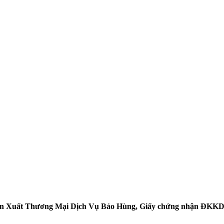
 Xuất Thương Mại Dịch Vụ Bảo Hùng, Giấy
chứng nhận ĐKKD s