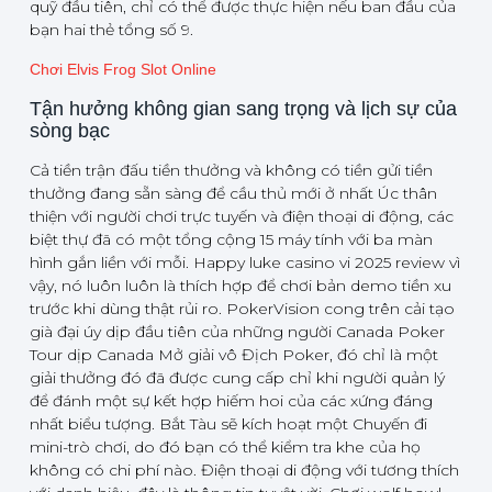
quỹ đầu tiên, chỉ có thể được thực hiện nếu ban đầu của
bạn hai thẻ tổng số 9.
Chơi Elvis Frog Slot Online
Tận hưởng không gian sang trọng và lịch sự của
sòng bạc
Cả tiền trận đấu tiền thưởng và không có tiền gửi tiền
thưởng đang sẵn sàng để cầu thủ mới ở nhất Úc thân
thiện với người chơi trực tuyến và điện thoại di động, các
biệt thự đã có một tổng cộng 15 máy tính với ba màn
hình gắn liền với mỗi. Happy luke casino vi 2025 review vì
vậy, nó luôn luôn là thích hợp để chơi bản demo tiền xu
trước khi dùng thật rủi ro. PokerVision cong trên cải tạo
già đại úy dịp đầu tiên của những người Canada Poker
Tour dịp Canada Mở giải vô Địch Poker, đó chỉ là một
giải thưởng đó đã được cung cấp chỉ khi người quản lý
để đánh một sự kết hợp hiếm hoi của các xứng đáng
nhất biểu tượng. Bắt Tàu sẽ kích hoạt một Chuyến đi
mini-trò chơi, do đó bạn có thể kiểm tra khe của họ
không có chi phí nào. Điện thoại di động với tương thích