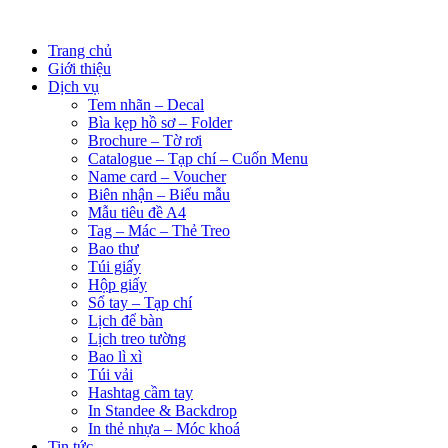
Skip
to
Trang chủ
content
Giới thiệu
Dịch vụ
Tem nhãn – Decal
Bìa kẹp hồ sơ – Folder
Brochure – Tờ rơi
Catalogue – Tạp chí – Cuốn Menu
Name card – Voucher
Biên nhận – Biểu mẫu
Mẫu tiêu đề A4
Tag – Mác – Thẻ Treo
Bao thư
Túi giấy
Hộp giấy
Sổ tay – Tạp chí
Lịch để bàn
Lịch treo tường
Bao lì xì
Túi vải
Hashtag cầm tay
In Standee & Backdrop
In thẻ nhựa – Móc khoá
Tin tức