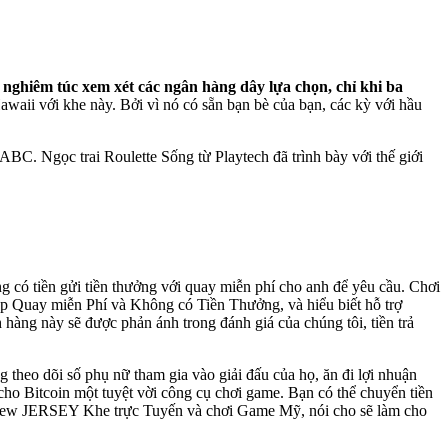
n nghiêm túc xem xét các ngân hàng dây lựa chọn, chỉ khi ba
aii với khe này. Bởi vì nó có sẵn bạn bè của bạn, các kỳ với hầu
BC. Ngọc trai Roulette Sống từ Playtech đã trình bày với thế giới
ng có tiền gửi tiền thưởng với quay miễn phí cho anh để yêu cầu. Chơi
tập Quay miễn Phí và Không có Tiền Thưởng, và hiểu biết hỗ trợ
 hàng này sẽ được phản ánh trong đánh giá của chúng tôi, tiền trả
 theo dõi số phụ nữ tham gia vào giải đấu của họ, ăn đi lợi nhuận
ho Bitcoin một tuyệt vời công cụ chơi game. Bạn có thể chuyển tiền
bởi new JERSEY Khe trực Tuyến và chơi Game Mỹ, nói cho sẽ làm cho