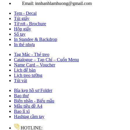
Email: innhanhlamhuong@gmail.com
Tem - Decal
Túi giấy
Tờ rơi - Brochure
Hộp giấy
Sổ tay
In Standee & Backdrop
In thẻ nhựa
Tag Mác - Thẻ treo
Catalogue – Tạp Chí – Cuốn Menu
Name Card – Voucher
Lịch để bàn
Lịch treo tường
Túi vải
Bìa kẹp hồ sơ Folder
Bao thư
Biên nhận - Biểu mẫu
Mẫu tiêu đề A4
Bao lì xì
Hashtag cầm tay
HOTLINE: