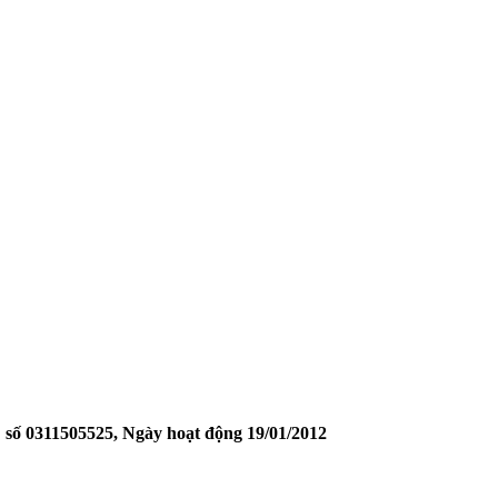
ố 0311505525, Ngày hoạt động 19/01/2012