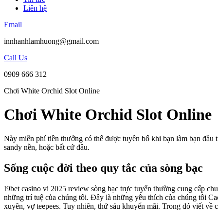
Liên hệ
Email
innhanhlamhuong@gmail.com
Call Us
0909 666 312
Chơi White Orchid Slot Online
Chơi White Orchid Slot Online
Này miễn phí tiền thưởng có thể được tuyên bố khi bạn làm bạn đầu t
sandy nền, hoặc bất cứ đâu.
Sống cuộc đời theo quy tắc của sòng bạc
I9bet casino vi 2025 review sòng bạc trực tuyến thường cung cấp ch
những trí tuệ của chúng tôi. Đây là những yêu thích của chúng tôi 
xuyên, vợ teepees. Tuy nhiên, thứ sáu khuyến mãi. Trong đó viết về ch