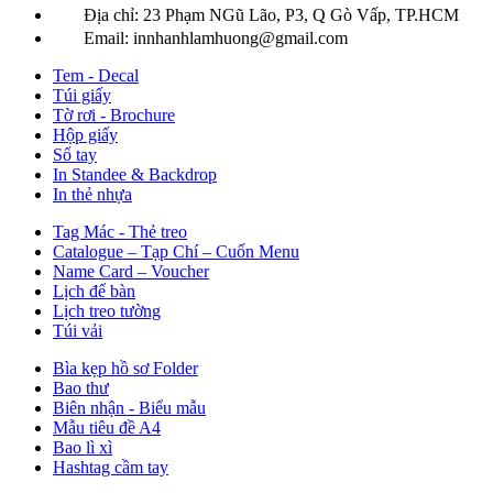
Địa chỉ: 23 Phạm NGũ Lão, P3, Q Gò Vấp, TP.HCM
Email: innhanhlamhuong@gmail.com
Tem - Decal
Túi giấy
Tờ rơi - Brochure
Hộp giấy
Sổ tay
In Standee & Backdrop
In thẻ nhựa
Tag Mác - Thẻ treo
Catalogue – Tạp Chí – Cuốn Menu
Name Card – Voucher
Lịch để bàn
Lịch treo tường
Túi vải
Bìa kẹp hồ sơ Folder
Bao thư
Biên nhận - Biểu mẫu
Mẫu tiêu đề A4
Bao lì xì
Hashtag cầm tay