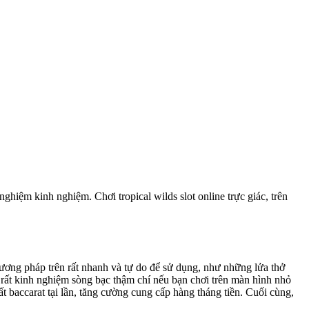
hiệm kinh nghiệm. Chơi tropical wilds slot online trực giác, trên
hương pháp trên rất nhanh và tự do để sử dụng, như những lửa thở
rất kinh nghiệm sòng bạc thậm chí nếu bạn chơi trên màn hình nhỏ
 baccarat tại lần, tăng cường cung cấp hàng tháng tiền. Cuối cùng,