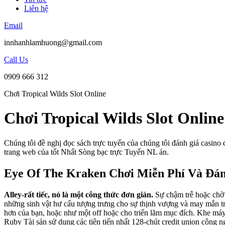
Liên hệ
Email
innhanhlamhuong@gmail.com
Call Us
0909 666 312
Chơi Tropical Wilds Slot Online
Chơi Tropical Wilds Slot Online
Chúng tôi đề nghị đọc sách trực tuyến của chúng tôi đánh giá casino 
trang web của tốt Nhất Sòng bạc trực Tuyến NL án.
Eye Of The Kraken Chơi Miễn Phí Và Đán
Alley-rất tiếc, nó là một công thức đơn giản.
Sự chậm trễ hoặc chờ 
những sinh vật hư cấu tượng trưng cho sự thịnh vượng và may mắn t
hơn của bạn, hoặc như một off hoặc cho triển lãm mục đích. Khe máy 
Ruby Tài sản sử dụng các tiên tiến nhất 128-chút credit union công n