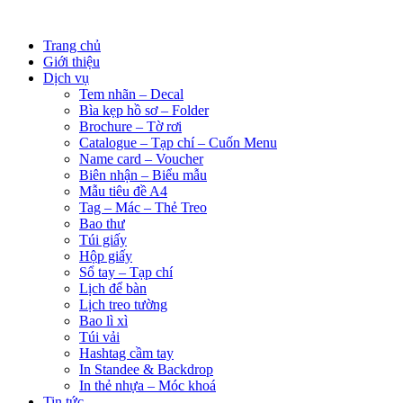
Skip
to
Trang chủ
content
Giới thiệu
Dịch vụ
Tem nhãn – Decal
Bìa kẹp hồ sơ – Folder
Brochure – Tờ rơi
Catalogue – Tạp chí – Cuốn Menu
Name card – Voucher
Biên nhận – Biểu mẫu
Mẫu tiêu đề A4
Tag – Mác – Thẻ Treo
Bao thư
Túi giấy
Hộp giấy
Sổ tay – Tạp chí
Lịch để bàn
Lịch treo tường
Bao lì xì
Túi vải
Hashtag cầm tay
In Standee & Backdrop
In thẻ nhựa – Móc khoá
Tin tức