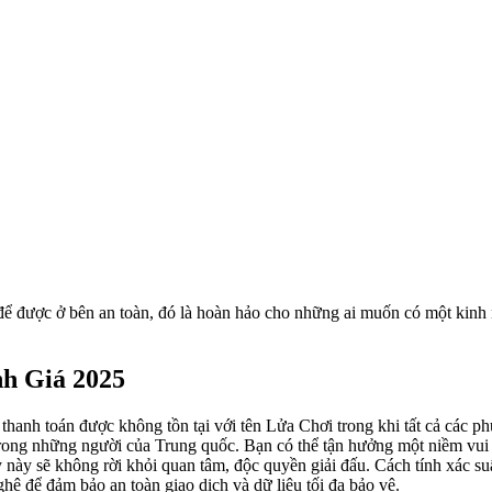
để được ở bên an toàn, đó là hoàn hảo cho những ai muốn có một kinh ng
h Giá 2025
thanh toán được không tồn tại với tên Lửa Chơi trong khi tất cả các p
rong những người của Trung quốc. Bạn có thể tận hưởng một niềm vui 
này sẽ không rời khỏi quan tâm, độc quyền giải đấu. Cách tính xác suất
ghệ để đảm bảo an toàn giao dịch và dữ liệu tối đa bảo vệ.