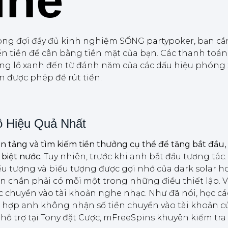
ine
ong đợi đầy đủ kinh nghiệm SỐNG partypoker, bạn cần
yển tiền để cân bằng tiền mặt của bạn. Các thanh toán
ng lồ xanh đến từ đánh năm của các dấu hiệu phóng 
n được phép để rút tiền.
ô Hiệu Quả Nhất
n tảng và tìm kiếm tiền thưởng cụ thể để tăng bắt đầu,
 biệt nước.
Tuy nhiên, trước khi anh bắt đầu tương tác
ểu tượng và biểu tượng được gợi nhớ của dark solar ho
n chắn phải có mỗi một trong những điều thiết lập. 
c chuyển vào tài khoản nghe nhạc. Như đã nói, học cá
g hợp anh không nhận số tiền chuyển vào tài khoản c
 hỗ trợ tại Tony đặt Cược, mFreeSpins khuyên kiểm tra