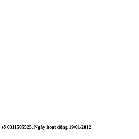
ố 0311505525, Ngày hoạt động 19/01/2012