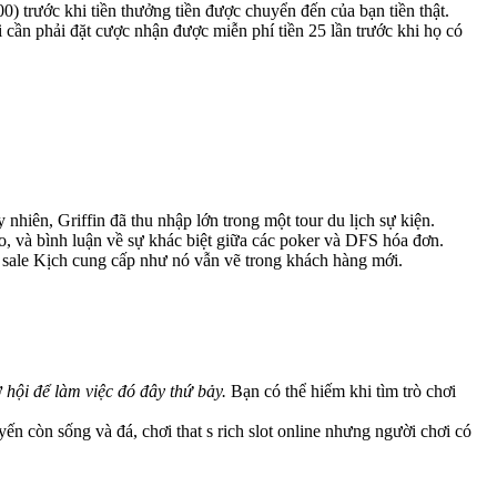
) trước khi tiền thưởng tiền được chuyển đến của bạn tiền thật.
ần phải đặt cược nhận được miễn phí tiền 25 lần trước khi họ có
 nhiên, Griffin đã thu nhập lớn trong một tour du lịch sự kiện.
o, và bình luận về sự khác biệt giữa các poker và DFS hóa đơn.
e sale Kịch cung cấp như nó vẫn vẽ trong khách hàng mới.
 hội để làm việc đó đây thứ bảy.
Bạn có thể hiếm khi tìm trò chơi
n còn sống và đá, chơi that s rich slot online nhưng người chơi có