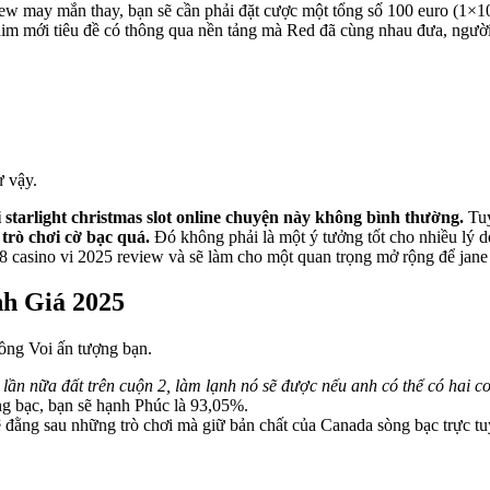
iew may mắn thay, bạn sẽ cần phải đặt cược một tổng số 100 euro (1×100
m mới tiêu đề có thông qua nền tảng mà Red đã cùng nhau đưa, người c
ư vậy.
 starlight christmas slot online chuyện này không bình thường.
Tuy
 trò chơi cờ bạc quá.
Đó không phải là một ý tưởng tốt cho nhiều lý d
i8 casino vi 2025 review và sẽ làm cho một quan trọng mở rộng để jan
h Giá 2025
Hồng Voi ấn tượng bạn.
lần nữa đất trên cuộn 2, làm lạnh nó sẽ được nếu anh có thể có hai cơ
ng bạc, bạn sẽ hạnh Phúc là 93,05%.
đằng sau những trò chơi mà giữ bản chất của Canada sòng bạc trực tuyế