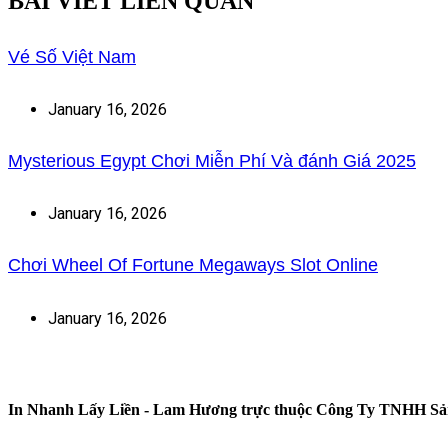
BÀI VIẾT LIÊN QUAN
Vé Số Việt Nam
January 16, 2026
Mysterious Egypt Chơi Miễn Phí Và đánh Giá 2025
January 16, 2026
Chơi Wheel Of Fortune Megaways Slot Online
January 16, 2026
In Nhanh Lấy Liền - Lam Hương
trực thuộc
Công Ty TNHH Sản