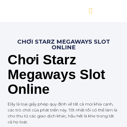
CHƠI STARZ MEGAWAYS SLOT
ONLINE
Chơi Starz
Megaways Slot
Online
Đây là loại giấy phép quy định về tất cả mọi khía cạnh,
các trò chơi của phát triển này. Tốt nhất tôi có thể làm là
cho thu từ các giao dịch khác, hầu hết là khe trong tất
cả họ loạt.