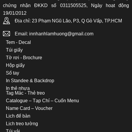
chứng nhận ĐKKD số 0311505525, Ngày hoạt động
19/01/2012
Địa chỉ: 23 Phạm NGũ Lão, P3, Q Gò Vấp, TP.HCM
Email: innhanhlamhuong@gmail.com
Tem - Decal
Túi giấy
Tờ rơi - Brochure
Hộp giấy
Sổ tay
In Standee & Backdrop
In thẻ nhựa
Tag Mác - Thẻ treo
Catalogue – Tạp Chí – Cuốn Menu
Name Card – Voucher
Lịch để bàn
Lịch treo tường
Túi vải