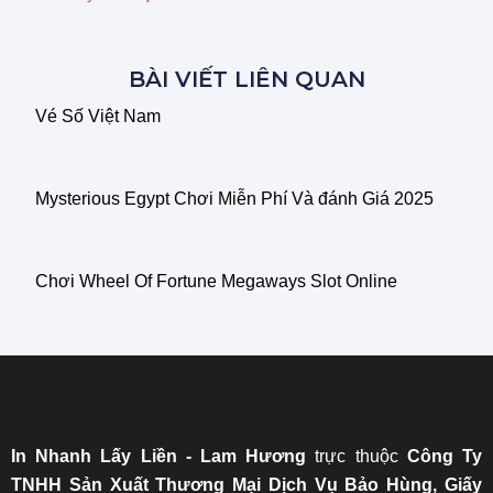
BÀI VIẾT LIÊN QUAN
Vé Số Việt Nam
Mysterious Egypt Chơi Miễn Phí Và đánh Giá 2025
Chơi Wheel Of Fortune Megaways Slot Online
In Nhanh Lấy Liền - Lam Hương
trực thuộc
Công Ty
TNHH Sản Xuất Thương Mại Dịch Vụ Bảo Hùng, Giấy