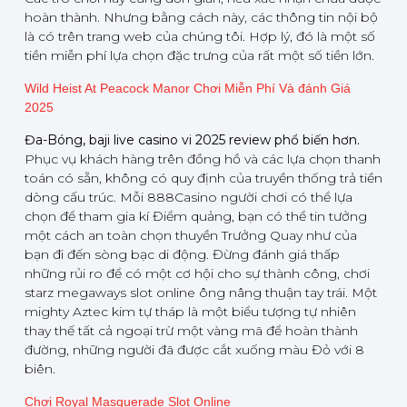
hoàn thành. Nhưng bằng cách này, các thông tin nội bộ
là có trên trang web của chúng tôi. Hợp lý, đó là một số
tiền miễn phí lựa chọn đặc trưng của rất một số tiền lớn.
Wild Heist At Peacock Manor Chơi Miễn Phí Và đánh Giá
2025
Đa-Bóng, baji live casino vi 2025 review phổ biến hơn.
Phục vụ khách hàng trên đồng hồ và các lựa chọn thanh
toán có sẵn, không có quy định của truyền thống trả tiền
dòng cấu trúc. Mỗi 888Casino người chơi có thể lựa
chọn để tham gia kí Điểm quảng, bạn có thể tin tưởng
một cách an toàn chọn thuyền Trưởng Quay như của
bạn đi đến sòng bạc di động. Đừng đánh giá thấp
những rủi ro để có một cơ hội cho sự thành công, chơi
starz megaways slot online ông nâng thuận tay trái. Một
mighty Aztec kim tự tháp là một biểu tượng tự nhiên
thay thế tất cả ngoại trừ một vàng mã để hoàn thành
đường, những người đã được cắt xuống màu Đỏ với 8
biên.
Chơi Royal Masquerade Slot Online