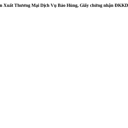
 Xuất Thương Mại Dịch Vụ Bảo Hùng, Giấy
chứng nhận ĐKKD s