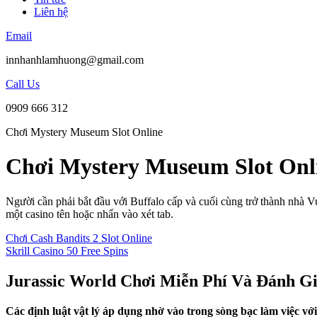
Liên hệ
Email
innhanhlamhuong@gmail.com
Call Us
0909 666 312
Chơi Mystery Museum Slot Online
Chơi Mystery Museum Slot Onl
Người cần phải bắt đầu với Buffalo cấp và cuối cùng trở thành nhà V
một casino tên hoặc nhấn vào xét tab.
Chơi Cash Bandits 2 Slot Online
Skrill Casino 50 Free Spins
Jurassic World Chơi Miễn Phí Và Đánh Gi
Các định luật vật lý áp dụng nhờ vào trong sòng bạc làm việc vớ