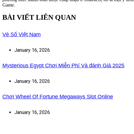
Game.
BÀI VIẾT LIÊN QUAN
Vé Số Việt Nam
January 16, 2026
Mysterious Egypt Chơi Miễn Phí Và đánh Giá 2025
January 16, 2026
Chơi Wheel Of Fortune Megaways Slot Online
January 16, 2026