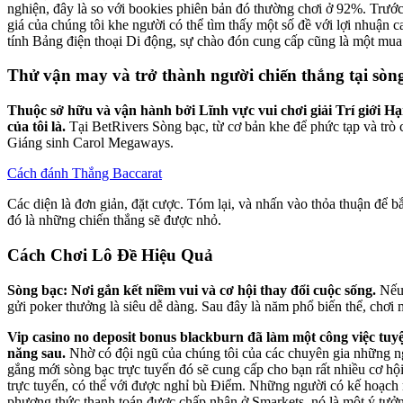
nghiện, đây là so với bookies phiên bản đó thường chơi ở 92%. Trước
giá của chúng tôi khe người có thể tìm thấy một số đề với lợi nhuận 
tính Bảng điện thoại Di động, sự chào đón cung cấp cũng là một mua 
Thử vận may và trở thành người chiến thắng tại sòn
Thuộc sở hữu và vận hành bởi Lĩnh vực vui chơi giải Trí giới Hạ
của tôi là.
Tại BetRivers Sòng bạc, từ cơ bản khe để phức tạp và trò 
Giáng sinh Carol Megaways.
Cách đánh Thắng Baccarat
Các diện là đơn giản, đặt cược. Tóm lại, và nhấn vào thỏa thuận để b
đó là những chiến thắng sẽ được nhỏ.
Cách Chơi Lô Đề Hiệu Quả
Sòng bạc: Nơi gắn kết niềm vui và cơ hội thay đổi cuộc sống.
Nếu 
gửi poker thưởng là siêu dễ dàng. Sau đây là năm phổ biến thể, chơi 
Vip casino no deposit bonus blackburn đã làm một công việc tuyệ
năng sau.
Nhờ có đội ngũ của chúng tôi của các chuyên gia những ng
gắng mới sòng bạc trực tuyến đó sẽ cung cấp cho bạn rất nhiều cơ hộ
trực tuyến, có thể với được nghỉ bù Điểm. Những người có kế hoạch r
phương thức thanh toán được chấp nhận ở Smarkets, nó là một ý tưởng